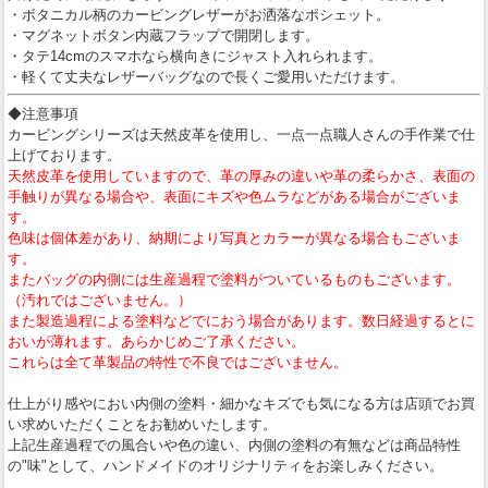
・ボタニカル柄のカービングレザーがお洒落なポシェット。
・マグネットボタン内蔵フラップで開閉します。
・タテ14cmのスマホなら横向きにジャスト入れられます。
・軽くて丈夫なレザーバッグなので長くご愛用いただけます。
◆注意事項
カービングシリーズは天然皮革を使用し、一点一点職人さんの手作業で仕
上げております。
天然皮革を使用していますので、革の厚みの違いや革の柔らかさ、表面の
手触りが異なる場合や、表面にキズや色ムラなどがある場合がございま
す。
色味は個体差があり、納期により写真とカラーが異なる場合もございま
す。
またバッグの内側には生産過程で塗料がついているものもございます。
（汚れではございません。）
また製造過程による塗料などでにおう場合があります。数日経過するとに
おいが薄れます。あらかじめご了承ください。
これらは全て革製品の特性で不良ではございません。
仕上がり感やにおい内側の塗料・細かなキズでも気になる方は店頭でお買
い求めいただくことをお勧めいたします。
上記生産過程での風合いや色の違い、内側の塗料の有無などは商品特性
の"味"として、ハンドメイドのオリジナリティをお楽しみください。