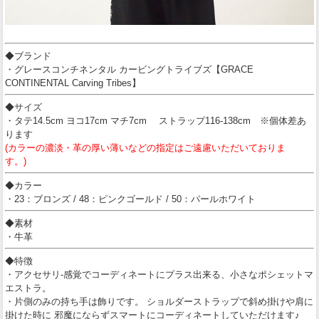
◆ブランド
・グレースコンチネンタル カービングトライブズ【GRACE
CONTINENTAL Carving Tribes】
◆サイズ
・タテ14.5cm ヨコ17cm マチ7cm ストラップ116-138cm ※個体差あ
ります
(カラーの濃淡・革の厚い薄いなどの指定はご遠慮いただいておりま
す。)
◆カラー
・23：ブロンズ / 48：ピンクゴールド / 50：パールホワイト
◆素材
・牛革
◆特徴
・アクセサリ-感覚でコーディネートにプラス出来る、小さなポシェットマ
エストラ。
・片側のみの持ち手は飾りです。 ショルダーストラップで斜め掛けや肩に
掛けた時に 邪魔にならずスマートにコーディネートしていただけます♪