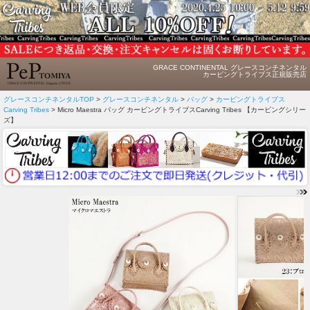
GRACE CONTINENTAL グレースコンチネンタル
カービングトライブス正規販売店
グレースコンチネンタルTOP
>
グレースコンチネンタル
>
バッグ
>
カービングトライブス
Carving Tribes
> Micro Maestra バッグ カービングトライブスCarving Tribes 【カービングシリー
ズ】