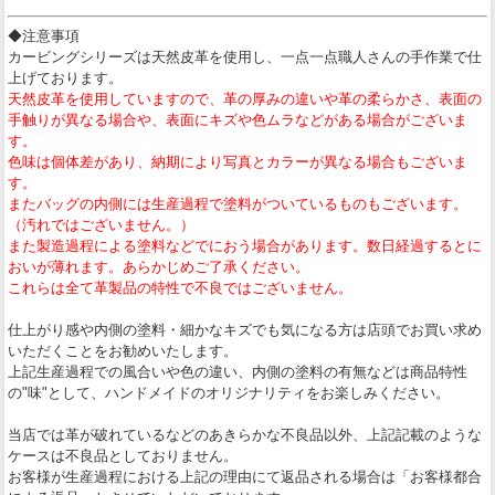
◆注意事項
カービングシリーズは天然皮革を使用し、一点一点職人さんの手作業で仕
上げております。
天然皮革を使用していますので、革の厚みの違いや革の柔らかさ、表面の
手触りが異なる場合や、表面にキズや色ムラなどがある場合がございま
す。
色味は個体差があり、納期により写真とカラーが異なる場合もございま
す。
またバッグの内側には生産過程で塗料がついているものもございます。
（汚れではございません。）
また製造過程による塗料などでにおう場合があります。数日経過するとに
おいが薄れます。あらかじめご了承ください。
これらは全て革製品の特性で不良ではございません。
仕上がり感や内側の塗料・細かなキズでも気になる方は店頭でお買い求め
いただくことをお勧めいたします。
上記生産過程での風合いや色の違い、内側の塗料の有無などは商品特性
の"味"として、ハンドメイドのオリジナリティをお楽しみください。
当店では革が破れているなどのあきらかな不良品以外、上記記載のような
ケースは不良品としておりません。
お客様が生産過程における上記の理由にて返品される場合は「お客様都合