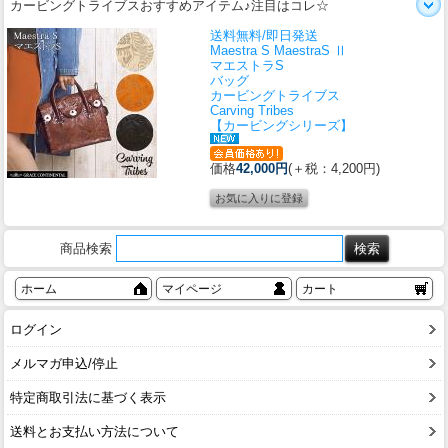
カービングトライブスおすすめアイテム♪注目はコレ☆
送料無料/即日発送
Maestra S MaestraS Ⅱ
マエストラS
バッグ
カービングトライブス
Carving Tribes
【カービングシリーズ】
価格
42,000円
(＋税：4,200円)
商品検索
ホーム
マイページ
カート
ログイン
メルマガ申込/停止
特定商取引法に基づく表示
送料とお支払い方法について