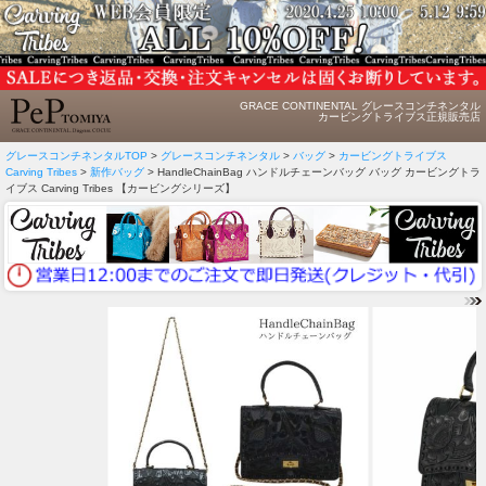
GRACE CONTINENTAL グレースコンチネンタル
カービングトライブス正規販売店
グレースコンチネンタルTOP
>
グレースコンチネンタル
>
バッグ
>
カービングトライブス
Carving Tribes
>
新作バッグ
> HandleChainBag ハンドルチェーンバッグ バッグ カービングトラ
イブス Carving Tribes 【カービングシリーズ】