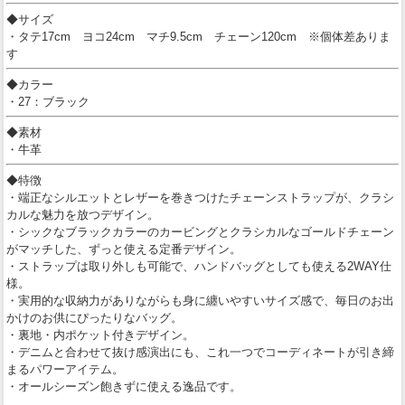
◆サイズ
・タテ17cm ヨコ24cm マチ9.5cm チェーン120cm ※個体差ありま
す
◆カラー
・27：ブラック
◆素材
・牛革
◆特徴
・端正なシルエットとレザーを巻きつけたチェーンストラップが、クラシ
カルな魅力を放つデザイン。
・シックなブラックカラーのカービングとクラシカルなゴールドチェーン
がマッチした、ずっと使える定番デザイン。
・ストラップは取り外しも可能で、ハンドバッグとしても使える2WAY仕
様。
・実用的な収納力がありながらも身に纏いやすいサイズ感で、毎日のお出
かけのお供にぴったりなバッグ。
・裏地・内ポケット付きデザイン。
・デニムと合わせて抜け感演出にも、これ一つでコーディネートが引き締
まるパワーアイテム。
・オールシーズン飽きずに使える逸品です。