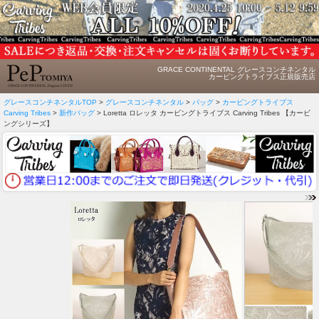
GRACE CONTINENTAL グレースコンチネンタル
カービングトライブス正規販売店
グレースコンチネンタルTOP
>
グレースコンチネンタル
>
バッグ
>
カービングトライブス
Carving Tribes
>
新作バッグ
> Loretta ロレッタ カービングトライブス Carving Tribes 【カービ
ングシリーズ】