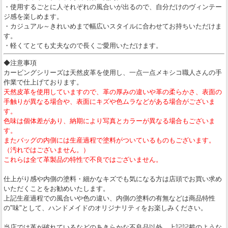
・使用するごとに人それぞれの風合いが出るので、自分だけのヴィンテー
ジ感を楽しめます。
・カジュアル～きれいめまで幅広いスタイルに合わせてお持ちいただけま
す。
・軽くてとても丈夫なので長くご愛用いただけます。
◆注意事項
カービングシリーズは天然皮革を使用し、一点一点メキシコ職人さんの手
作業で仕上げております。
天然皮革を使用していますので、革の厚みの違いや革の柔らかさ、表面の
手触りが異なる場合や、表面にキズや色ムラなどがある場合がございま
す。
色味は個体差があり、納期により写真とカラーが異なる場合もございま
す。
またバッグの内側には生産過程で塗料がついているものもございます。
（汚れではございません。）
これらは全て革製品の特性で不良ではございません。
仕上がり感や内側の塗料・細かなキズでも気になる方は店頭でお買い求め
いただくことをお勧めいたします。
上記生産過程での風合いや色の違い、内側の塗料の有無などは商品特性
の"味"として、ハンドメイドのオリジナリティをお楽しみください。
当店では革が破れているなどのあきらかな不良品以外、上記記載のような