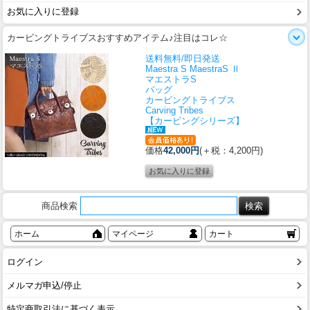
お気に入りに登録
カービングトライブスおすすめアイテム♪注目はコレ☆
送料無料/即日発送
Maestra S MaestraS Ⅱ
マエストラS
バッグ
カービングトライブス
Carving Tribes
【カービングシリーズ】
価格
42,000円
(＋税：4,200円)
商品検索
ホーム
マイページ
カート
ログイン
メルマガ申込/停止
特定商取引法に基づく表示