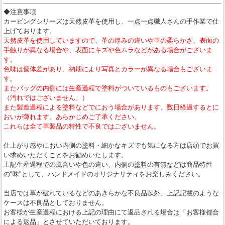
◆注意事項
カービングシリーズは天然皮革を使用し、一点一点職人さんの手作業で仕
上げております。
天然皮革を使用していますので、革の厚みの違いや革の柔らかさ、表面の
手触りが異なる場合や、表面にキズや色ムラなどがある場合がございま
す。
色味は個体差があり、納期により写真とカラーが異なる場合もございま
す。
またバッグの内側には生産過程で塗料がついているものもございます。
（汚れではございません。）
また製造過程による塗料などでにおう場合があります。数日経過するとに
おいが薄れます。あらかじめご了承ください。
これらは全て革製品の特性で不良ではございません。
仕上がり感やにおい内側の塗料・細かなキズでも気になる方は店頭でお買
い求めいただくことをお勧めいたします。
上記生産過程での風合いや色の違い、内側の塗料の有無などは商品特性
の"味"として、ハンドメイドのオリジナリティをお楽しみください。
当店では革が破れているなどのあきらかな不良品以外、上記記載のような
ケースは不良品としておりません。
お客様が生産過程における上記の理由にて返品される場合は「お客様都合
による返品」とさせていただいております。