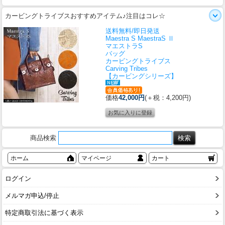
カービングトライブスおすすめアイテム♪注目はコレ☆
送料無料/即日発送
Maestra S MaestraS Ⅱ
マエストラS
バッグ
カービングトライブス
Carving Tribes
【カービングシリーズ】
価格
42,000円
(＋税：4,200円)
商品検索
ホーム
マイページ
カート
ログイン
メルマガ申込/停止
特定商取引法に基づく表示