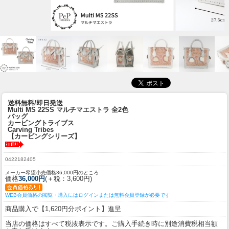
送料無料/即日発送
Multi MS 22SS マルチマエストラ 全2色
バッグ
カービングトライブス
Carving Tribes
【カービングシリーズ】
0422182405
メーカー希望小売価格36,000円のところ
価格
36,000円
(＋税：3,600円)
WEB会員価格の閲覧・購入にはログインまたは無料会員登録が必要です
商品購入で【1,620円分ポイント】進呈
当店の価格はすべて税抜表示です。ご購入手続き時に別途消費税相当額