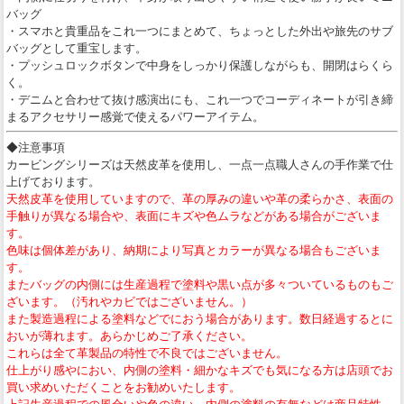
バッグ
・スマホと貴重品をこれ一つにまとめて、ちょっとした外出や旅先のサブ
バッグとして重宝します。
・プッシュロックボタンで中身をしっかり保護しながらも、開閉はらくら
く。
・デニムと合わせて抜け感演出にも、これ一つでコーディネートが引き締
まるアクセサリー感覚で使えるパワーアイテム。
◆注意事項
カービングシリーズは天然皮革を使用し、一点一点職人さんの手作業で仕
上げております。
天然皮革を使用していますので、革の厚みの違いや革の柔らかさ、表面の
手触りが異なる場合や、表面にキズや色ムラなどがある場合がございま
す。
色味は個体差があり、納期により写真とカラーが異なる場合もございま
す。
またバッグの内側には生産過程で塗料や黒い点が多々ついているものもご
ざいます。（汚れやカビではございません。）
また製造過程による塗料などでにおう場合があります。数日経過するとに
おいが薄れます。あらかじめご了承ください。
これらは全て革製品の特性で不良ではございません。
仕上がり感やにおい、内側の塗料・細かなキズでも気になる方は店頭でお
買い求めいただくことをお勧めいたします。