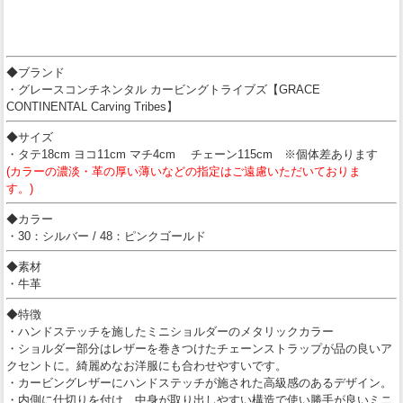
◆ブランド
・グレースコンチネンタル カービングトライブズ【GRACE
CONTINENTAL Carving Tribes】
◆サイズ
・タテ18cm ヨコ11cm マチ4cm チェーン115cm ※個体差あります
(カラーの濃淡・革の厚い薄いなどの指定はご遠慮いただいておりま
す。)
◆カラー
・30：シルバー / 48：ピンクゴールド
◆素材
・牛革
◆特徴
・ハンドステッチを施したミニショルダーのメタリックカラー
・ショルダー部分はレザーを巻きつけたチェーンストラップが品の良いア
クセントに。綺麗めなお洋服にも合わせやすいです。
・カービングレザーにハンドステッチが施された高級感のあるデザイン。
・内側に仕切りを付け、中身が取り出しやすい構造で使い勝手が良いミニ