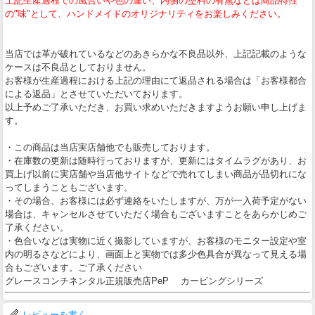
上記生産過程での風合いや色の違い、内側の塗料の有無などは商品特性
の"味"として、ハンドメイドのオリジナリティをお楽しみください。
当店では革が破れているなどのあきらかな不良品以外、上記記載のような
ケースは不良品としておりません。
お客様が生産過程における上記の理由にて返品される場合は「お客様都合
による返品」とさせていただいております。
以上予めご了承いただき、お買い求めいただきますようお願い申し上げま
す。
・この商品は当店実店舗他でも販売しております。
・在庫数の更新は随時行っておりますが、更新にはタイムラグがあり、お
買上げ以前に実店舗や当店他サイトなどで売れてしまい商品が品切れにな
ってしまうこともございます。
・その場合、お客様には必ず連絡をいたしますが、万が一入荷予定がない
場合は、キャンセルさせていただく場合もございますことをあらかじめご
了承ください。
・色合いなどは実物に近く撮影していますが、お客様のモニター設定や室
内の明るさなどにより、画面上と実物では多少色具合が異なって見える場
合もございます。ご了承ください
グレースコンチネンタル正規販売店PeP カービングシリーズ
レビューを書く