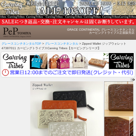
GRACE CONTINENTAL グレースコンチネンタル
カービングトライブス正規販売店
グレースコンチネンタルTOP
>
グレースコンチネンタル
> Zipped Wallet ジップウォレット
47387011 カービングトライブスCarving Tribes【カービングシリーズ】