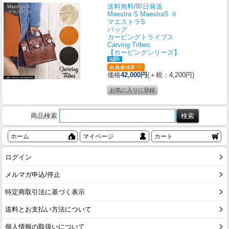
送料無料/即日発送
Maestra S MaestraS Ⅱ
マエストラS
バッグ
カービングトライブス
Carving Tribes
【カービングシリーズ】
価格
42,000円
(＋税：4,200円)
商品検索
ホーム
マイページ
カート
ログイン
メルマガ申込/停止
特定商取引法に基づく表示
送料とお支払い方法について
個人情報の取扱いについて