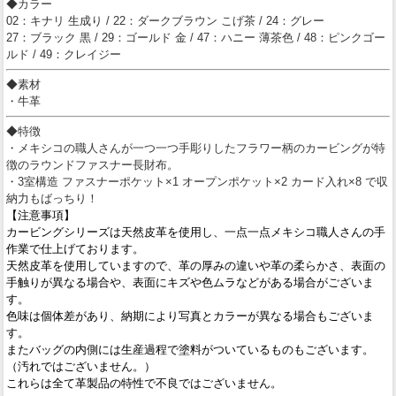
◆カラー
02：キナリ 生成り / 22：ダークブラウン こげ茶 / 24：グレー
27：ブラック 黒 / 29：ゴールド 金 / 47：ハニー 薄茶色 / 48：ピンクゴー
ルド / 49：クレイジー
◆素材
・牛革
◆特徴
・メキシコの職人さんが一つ一つ手彫りしたフラワー柄のカービングが特
徴のラウンドファスナー長財布。
・3室構造 ファスナーポケット×1 オープンポケット×2 カード入れ×8 で収
納力もばっちり！
【注意事項】
カービングシリーズは天然皮革を使用し、一点一点メキシコ職人さんの手
作業で仕上げております。
天然皮革を使用していますので、革の厚みの違いや革の柔らかさ、表面の
手触りが異なる場合や、表面にキズや色ムラなどがある場合がございま
す。
色味は個体差があり、納期により写真とカラーが異なる場合もございま
す。
またバッグの内側には生産過程で塗料がついているものもございます。
（汚れではございません。）
これらは全て革製品の特性で不良ではございません。