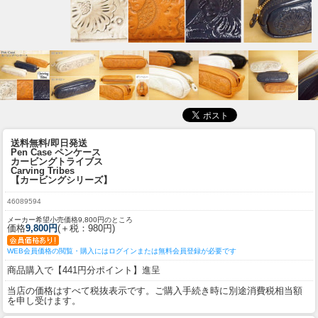
送料無料/即日発送
Pen Case ペンケース
カービングトライブス
Carving Tribes
【カービングシリーズ】
46089594
メーカー希望小売価格9,800円のところ
価格
9,800円
(＋税：980円)
WEB会員価格の閲覧・購入にはログインまたは無料会員登録が必要です
商品購入で【441円分ポイント】進呈
当店の価格はすべて税抜表示です。ご購入手続き時に別途消費税相当額
を申し受けます。