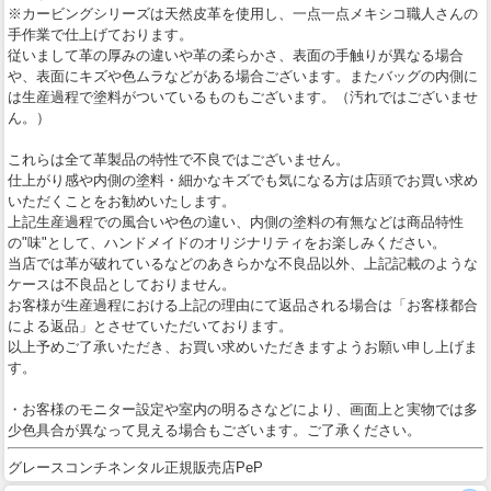
※カービングシリーズは天然皮革を使用し、一点一点メキシコ職人さんの
手作業で仕上げております。
従いまして革の厚みの違いや革の柔らかさ、表面の手触りが異なる場合
や、表面にキズや色ムラなどがある場合ございます。またバッグの内側に
は生産過程で塗料がついているものもございます。（汚れではございませ
ん。）
これらは全て革製品の特性で不良ではございません。
仕上がり感や内側の塗料・細かなキズでも気になる方は店頭でお買い求め
いただくことをお勧めいたします。
上記生産過程での風合いや色の違い、内側の塗料の有無などは商品特性
の"味"として、ハンドメイドのオリジナリティをお楽しみください。
当店では革が破れているなどのあきらかな不良品以外、上記記載のような
ケースは不良品としておりません。
お客様が生産過程における上記の理由にて返品される場合は「お客様都合
による返品」とさせていただいております。
以上予めご了承いただき、お買い求めいただきますようお願い申し上げま
す。
・お客様のモニター設定や室内の明るさなどにより、画面上と実物では多
少色具合が異なって見える場合もございます。ご了承ください。
グレースコンチネンタル正規販売店PeP