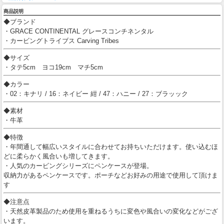
商品説明
◆ブランド
・GRACE CONTINENTAL グレースコンチネンタル
・カービングトライブス Carving Tribes
◆サイズ
・タテ5cm ヨコ19cm マチ5cm
◆カラー
・02：キナリ / 16：ネイビー 紺 / 47：ハニー / 27：ブラッック
◆素材
・牛革
◆特徴
・年間通して幅広いスタイルに合わせてお持ちいただけます。使い込むほ
どに柔らかく風合いも増してきます。
・人気のカービングシリーズにペンケースが登場。
収納力があるペンケースです。ポーチなどお好みの用途で使用して頂けま
す
◆注意点
・天然皮革製品のため使用を重ねるうちに変色や風合いの変化などがござ
います。