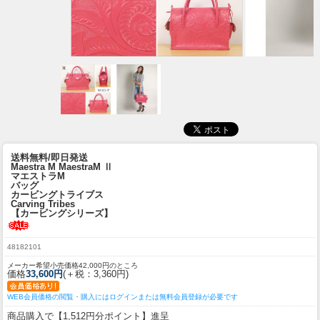
送料無料/即日発送
Maestra M MaestraM Ⅱ
マエストラM
バッグ
カービングトライブス
Carving Tribes
【カービングシリーズ】
48182101
メーカー希望小売価格42,000円のところ
価格
33,600円
(＋税：3,360円)
WEB会員価格の閲覧・購入にはログインまたは無料会員登録が必要です
商品購入で【1,512円分ポイント】進呈