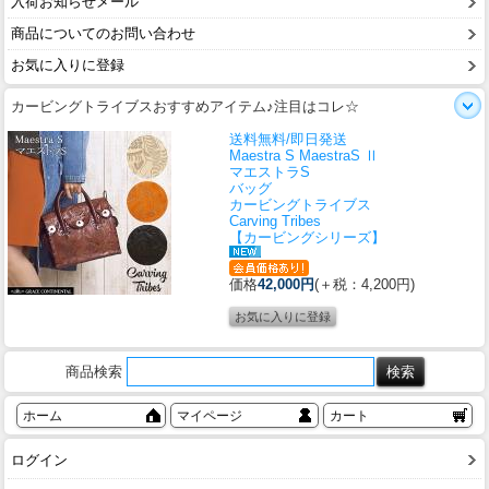
入荷お知らせメール
商品についてのお問い合わせ
お気に入りに登録
カービングトライブスおすすめアイテム♪注目はコレ☆
送料無料/即日発送
Maestra S MaestraS Ⅱ
マエストラS
バッグ
カービングトライブス
Carving Tribes
【カービングシリーズ】
価格
42,000円
(＋税：4,200円)
商品検索
ホーム
マイページ
カート
ログイン