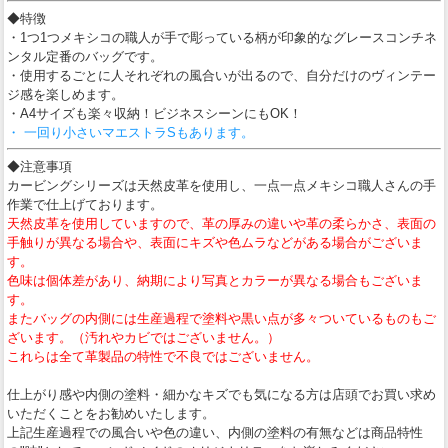
◆特徴
・1つ1つメキシコの職人が手で彫っている柄が印象的なグレースコンチネ
ンタル定番のバッグです。
・使用するごとに人それぞれの風合いが出るので、自分だけのヴィンテー
ジ感を楽しめます。
・A4サイズも楽々収納！ビジネスシーンにもOK！
・ 一回り小さいマエストラSもあります。
◆注意事項
カービングシリーズは天然皮革を使用し、一点一点メキシコ職人さんの手
作業で仕上げております。
天然皮革を使用していますので、革の厚みの違いや革の柔らかさ、表面の
手触りが異なる場合や、表面にキズや色ムラなどがある場合がございま
す。
色味は個体差があり、納期により写真とカラーが異なる場合もございま
す。
またバッグの内側には生産過程で塗料や黒い点が多々ついているものもご
ざいます。（汚れやカビではございません。）
これらは全て革製品の特性で不良ではございません。
仕上がり感や内側の塗料・細かなキズでも気になる方は店頭でお買い求め
いただくことをお勧めいたします。
上記生産過程での風合いや色の違い、内側の塗料の有無などは商品特性