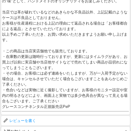
の"味"として、ハンドメイドのオリジナリティをお楽しみください。
当店では革が破れているなどのあきらかな不良品以外、上記記載のような
ケースは不良品としておりません。
お客様が生産過程における上記の理由にて返品される場合は「お客様都合
による返品」とさせていただいております。
以上予めご了承いただき、お買い求めいただきますようお願い申し上げま
す。
・この商品は当店実店舗他でも販売しております。
・在庫数の更新は随時行っておりますが、更新にはタイムラグがあり、お
買上げ以前に実店舗や当店他サイトなどで売れてしまい商品が品切れにな
ってしまうこともございます。
・その場合、お客様には必ず連絡をいたしますが、万が一入荷予定がない
場合は、キャンセルさせていただく場合もございますことをあらかじめご
了承ください。
・色合いなどは実物に近く撮影していますが、お客様のモニター設定や室
内の明るさなどにより、画面上と実物では多少色具合が異なって見える場
合もございます。ご了承ください
グレースコンチネンタル正規販売店PeP
レビューを書く