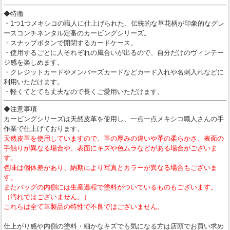
◆特徴
・1つ1つメキシコの職人に仕上げられた、伝統的な草花柄が印象的なグレ
ースコンチネンタル定番のカービングシリーズ。
・スナップボタンで開閉するカードケース。
・使用するごとに人それぞれの風合いが出るので、自分だけのヴィンテー
ジ感を楽しめます。
・クレジットカードやメンバーズカードなどカード入れや名刺入れなどに
利用いただけます。
・軽くてとても丈夫なので長くご愛用いただけます。
◆注意事項
カービングシリーズは天然皮革を使用し、一点一点メキシコ職人さんの手
作業で仕上げております。
天然皮革を使用していますので、革の厚みの違いや革の柔らかさ、表面の
手触りが異なる場合や、表面にキズや色ムラなどがある場合がございま
す。
色味は個体差があり、納期により写真とカラーが異なる場合もございま
す。
またバッグの内側には生産過程で塗料がついているものもございます。
（汚れではございません。）
これらは全て革製品の特性で不良ではございません。
仕上がり感や内側の塗料・細かなキズでも気になる方は店頭でお買い求め