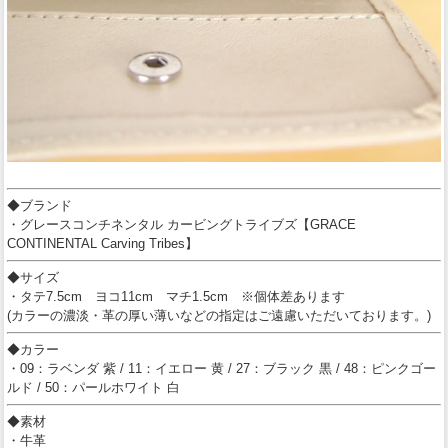
◆ブランド
・グレースコンチネンタル カービングトライブズ【GRACE
CONTINENTAL Carving Tribes】
◆サイズ
・タテ7.5cm ヨコ11cm マチ1.5cm ※個体差あります
(カラーの濃淡・革の厚い薄いなどの指定はご遠慮いただいております。)
◆カラー
・09：ラベンダ 紫 / 11：イエロー 黄 / 27：ブラック 黒 / 48：ピンクゴー
ルド / 50：パールホワイト 白
◆素材
・牛革