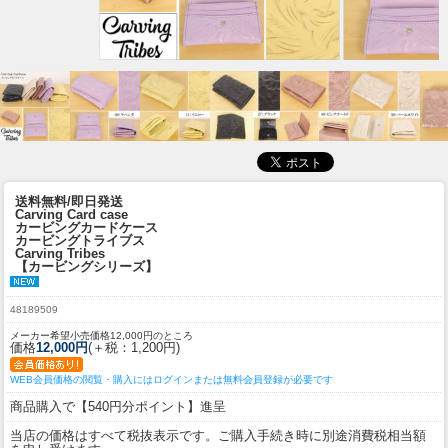
送料無料/即日発送
Carving Card case
カービングカードケース
カービングトライブス
Carving Tribes
【カービングシリーズ】
48189509
メーカー希望小売価格12,000円のところ
価格
12,000円
(＋税：1,200円)
WEB会員価格の閲覧・購入にはログインまたは無料会員登録が必要です
商品購入で【540円分ポイント】進呈
当店の価格はすべて税抜表示です。ご購入手続き時に別途消費税相当額