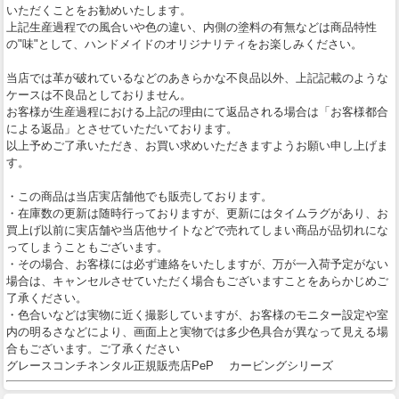
いただくことをお勧めいたします。
上記生産過程での風合いや色の違い、内側の塗料の有無などは商品特性
の"味"として、ハンドメイドのオリジナリティをお楽しみください。
当店では革が破れているなどのあきらかな不良品以外、上記記載のような
ケースは不良品としておりません。
お客様が生産過程における上記の理由にて返品される場合は「お客様都合
による返品」とさせていただいております。
以上予めご了承いただき、お買い求めいただきますようお願い申し上げま
す。
・この商品は当店実店舗他でも販売しております。
・在庫数の更新は随時行っておりますが、更新にはタイムラグがあり、お
買上げ以前に実店舗や当店他サイトなどで売れてしまい商品が品切れにな
ってしまうこともございます。
・その場合、お客様には必ず連絡をいたしますが、万が一入荷予定がない
場合は、キャンセルさせていただく場合もございますことをあらかじめご
了承ください。
・色合いなどは実物に近く撮影していますが、お客様のモニター設定や室
内の明るさなどにより、画面上と実物では多少色具合が異なって見える場
合もございます。ご了承ください
グレースコンチネンタル正規販売店PeP カービングシリーズ