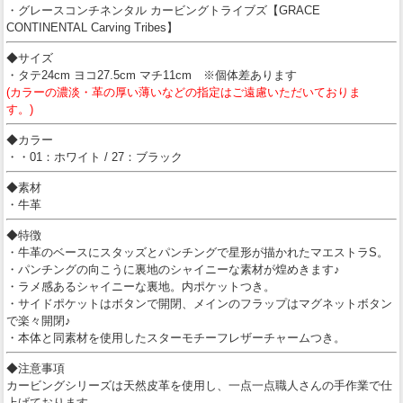
・グレースコンチネンタル カービングトライブズ【GRACE
CONTINENTAL Carving Tribes】
◆サイズ
・タテ24cm ヨコ27.5cm マチ11cm ※個体差あります
(カラーの濃淡・革の厚い薄いなどの指定はご遠慮いただいておりま
す。)
◆カラー
・・01：ホワイト / 27：ブラック
◆素材
・牛革
◆特徴
・牛革のベースにスタッズとパンチングで星形が描かれたマエストラS。
・パンチングの向こうに裏地のシャイニーな素材が煌めきます♪
・ラメ感あるシャイニーな裏地。内ポケットつき。
・サイドポケットはボタンで開閉、メインのフラップはマグネットボタン
で楽々開閉♪
・本体と同素材を使用したスターモチーフレザーチャームつき。
◆注意事項
カービングシリーズは天然皮革を使用し、一点一点職人さんの手作業で仕
上げております。