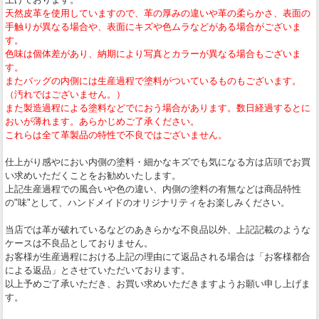
天然皮革を使用していますので、革の厚みの違いや革の柔らかさ、表面の
手触りが異なる場合や、表面にキズや色ムラなどがある場合がございま
す。
色味は個体差があり、納期により写真とカラーが異なる場合もございま
す。
またバッグの内側には生産過程で塗料がついているものもございます。
（汚れではございません。）
また製造過程による塗料などでにおう場合があります。数日経過するとに
おいが薄れます。あらかじめご了承ください。
これらは全て革製品の特性で不良ではございません。
仕上がり感やにおい内側の塗料・細かなキズでも気になる方は店頭でお買
い求めいただくことをお勧めいたします。
上記生産過程での風合いや色の違い、内側の塗料の有無などは商品特性
の"味"として、ハンドメイドのオリジナリティをお楽しみください。
当店では革が破れているなどのあきらかな不良品以外、上記記載のような
ケースは不良品としておりません。
お客様が生産過程における上記の理由にて返品される場合は「お客様都合
による返品」とさせていただいております。
以上予めご了承いただき、お買い求めいただきますようお願い申し上げま
す。