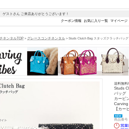
 ゲストさん ご来店ありがとうございます！
クーポン情報
お気に入り一覧
マイページ
チネンタルTOP
グレースコンチネンタル
>
> Studs Clutch Bag スタッズクラッチバ
送料無料
Studs
バッグ
カービ
Carving
【カー
商品番号 