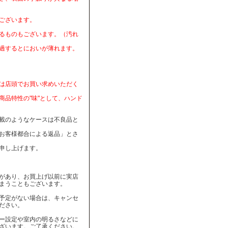
ございます。
るものもございます。（汚れ
過するとにおいが薄れます。
は店頭でお買い求めいただく
品特性の"味"として、ハンド
載のようなケースは不良品と
お客様都合による返品」とさ
申し上げます。
があり、お買上げ以前に実店
まうこともございます。
予定がない場合は、キャンセ
ださい。
ー設定や室内の明るさなどに
ざいます。ご了承ください。