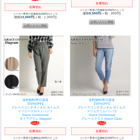
在庫切れ
在庫切れ
メーカー希望小売価格19,000円のところ
価格
9,500円
(＋税：950円)
メーカー希望小売価格26,000円のところ
価格
13,000円
(＋税：1,300円)
送料無料/即日発送
送料無料/即日発送
【50%OFF】
【50%OFF】
グレースコンチネンタル ボトムス
グレースコンチネンタル ボトムス
イージードロストパンツ
スリムデニムパンツ1
Grace Continental
Grace Continental
ダイアグラム Diagram
グレースクラス Grace Class
在庫切れ
在庫切れ
メーカー希望小売価格22,000円のところ
メーカー希望小売価格22,000円のところ