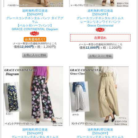
送料無料/即日発送
送料無料/即日発送
【50%OFF】
【50%OFF】
グレースコンチネンタル パンツ ダイアグ
グレースコンチネンタル ボトムス
ラム
レーヨンリネンワイドパンツ
【ベルト付ハーフパンツ】
Grace Continental
GRACE CONTINENTAL Diagram
在庫切れ
メーカー希望小売価格24,000円のところ
メーカー希望小売価格24,000円のところ
価格
12,000円
(＋税：1,200円)
価格
12,000円
(＋税：1,200円)
送料無料/即日発送
送料無料/即日発送
【50%OFF】
【50%OFF】
グレースコンチネンタル ボトムス
グレースコンチネンタル ボトムス