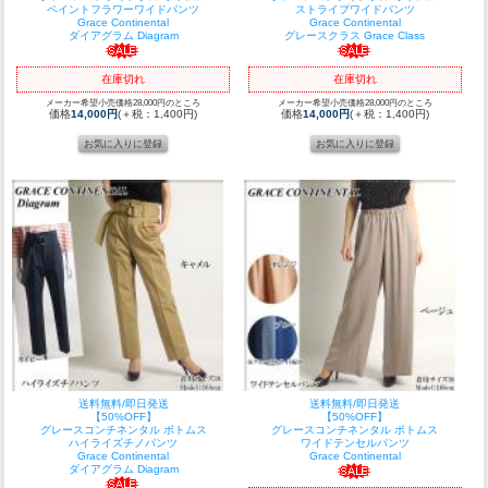
ペイントフラワーワイドパンツ
ストライプワイドパンツ
Grace Continental
Grace Continental
ダイアグラム Diagram
グレースクラス Grace Class
在庫切れ
在庫切れ
メーカー希望小売価格28,000円のところ
メーカー希望小売価格28,000円のところ
価格
14,000円
(＋税：1,400円)
価格
14,000円
(＋税：1,400円)
送料無料/即日発送
送料無料/即日発送
【50%OFF】
【50%OFF】
グレースコンチネンタル ボトムス
グレースコンチネンタル ボトムス
ハイライズチノパンツ
ワイドテンセルパンツ
Grace Continental
Grace Continental
ダイアグラム Diagram