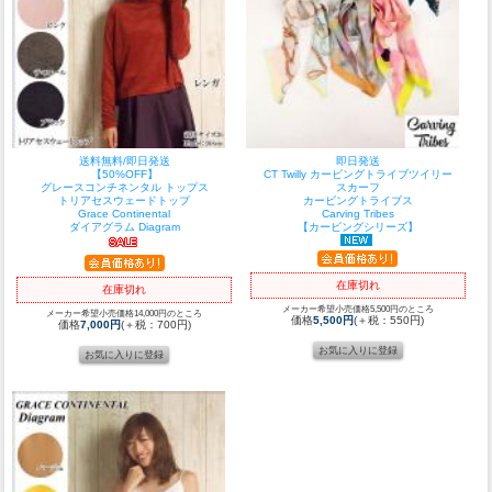
送料無料/即日発送
即日発送
【50%OFF】
CT Twilly カービングトライブツイリー
グレースコンチネンタル トップス
スカーフ
トリアセスウェードトップ
カービングトライブス
Grace Continental
Carving Tribes
ダイアグラム Diagram
【カービングシリーズ】
在庫切れ
在庫切れ
メーカー希望小売価格5,500円のところ
メーカー希望小売価格14,000円のところ
価格
5,500円
(＋税：550円)
価格
7,000円
(＋税：700円)