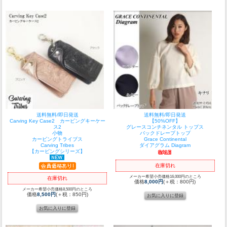
送料無料/即日発送
送料無料/即日発送
Carving Key Case2 カービングキーケー
【50%OFF】
ス2
グレースコンチネンタル トップス
小物
バックドレープトップ
カービングトライブス
Grace Continental
Carving Tribes
ダイアグラム Diagram
【カービングシリーズ】
在庫切れ
メーカー希望小売価格16,000円のところ
在庫切れ
価格
8,000円
(＋税：800円)
メーカー希望小売価格8,500円のところ
価格
8,500円
(＋税：850円)