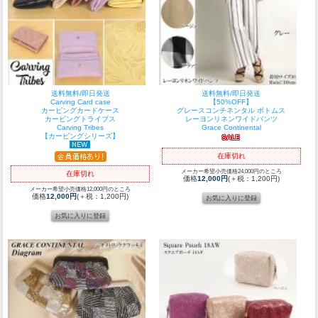
送料無料/即日発送
送料無料/即日発送
Carving Card case
【50%OFF】
カービングカードケース
グレースコンチネンタル ボトムス
カービングトライブス
レーヨンリネンワイドパンツ
Carving Tribes
Grace Continental
【カービングシリーズ】
在庫切れ
メーカー希望小売価格24,000円のところ
在庫切れ
価格
12,000円
(＋税：1,200円)
メーカー希望小売価格12,000円のところ
価格
12,000円
(＋税：1,200円)