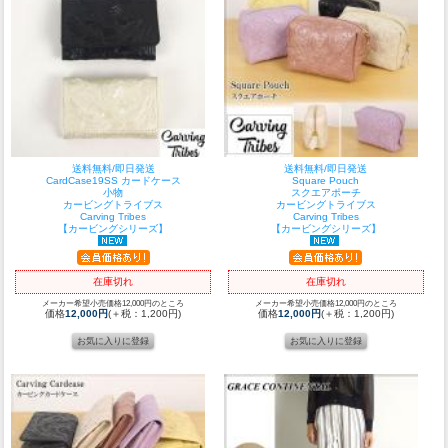
送料無料/即日発送
送料無料/即日発送
CardCase19SS カードケース
Square Pouch
小物
スクエアポーチ
カービングトライブス
カービングトライブス
Carving Tribes
Carving Tribes
【カービングシリーズ】
【カービングシリーズ】
在庫切れ
在庫切れ
メーカー希望小売価格12,000円のところ
メーカー希望小売価格12,000円のところ
価格
12,000円
(＋税：1,200円)
価格
12,000円
(＋税：1,200円)