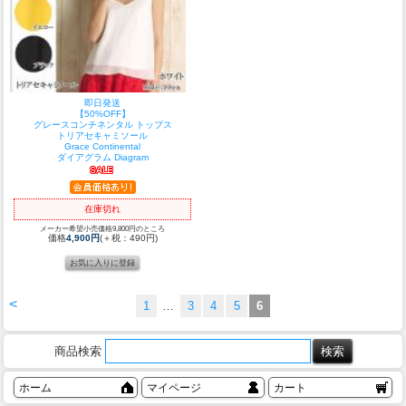
即日発送
【50%OFF】
グレースコンチネンタル トップス
トリアセキャミソール
Grace Continental
ダイアグラム Diagram
在庫切れ
メーカー希望小売価格9,800円のところ
価格
4,900円
(＋税：490円)
<
1
…
3
4
5
6
商品検索
ホーム
マイページ
カート