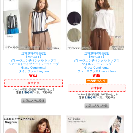
送料無料/即日発送
送料無料/即日発送
【50%OFF】
【50%OFF】
グレースコンチネンタル トップス
グレースコンチネンタル トップス
シアーストライプニットノースリーブ
ツイルジャージトップ
Grace Continental
Grace Continental
ダイアグラム Diagram
グレースクラス Grace Class
在庫切れ
在庫切れ
メーカー希望小売価格15,000円のところ
価格
7,500円
(＋税：750円)
メーカー希望小売価格15,000円のところ
価格
7,500円
(＋税：750円)