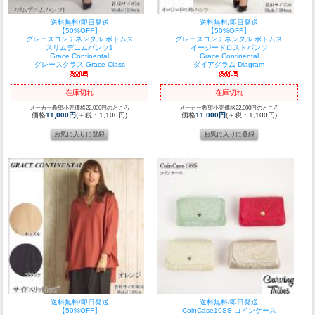
送料無料/即日発送
送料無料/即日発送
【50%OFF】
【50%OFF】
グレースコンチネンタル ボトムス
グレースコンチネンタル ボトムス
スリムデニムパンツ1
イージードロストパンツ
Grace Continental
Grace Continental
グレースクラス Grace Class
ダイアグラム Diagram
在庫切れ
在庫切れ
メーカー希望小売価格22,000円のところ
メーカー希望小売価格22,000円のところ
価格
11,000円
(＋税：1,100円)
価格
11,000円
(＋税：1,100円)
送料無料/即日発送
送料無料/即日発送
【50%OFF】
CoinCase19SS コインケース