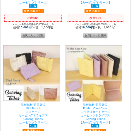
【カービングシリーズ】
【カービングシリーズ】
在庫切れ
在庫切れ
メーカー希望小売価格10,000円のところ
メーカー希望小売価格10,000円のところ
価格
10,000円
(＋税：1,000円)
価格
10,000円
(＋税：1,000円)
送料無料/即日発送
送料無料/即日発送
Mini Pouch
Folded Card Case
ミニポーチ
二つ折りカードケース
カービングトライブス
カービングトライブス
Carving Tribes
Carving Tribes
【カービングシリーズ】
【カービングシリーズ】