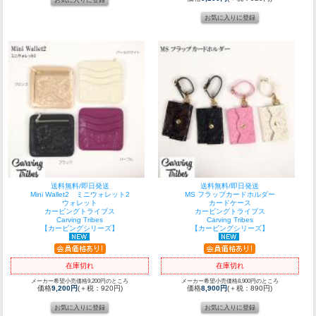
送料無料/即日発送
送料無料/即日発送
Mini Wallet2 ミニウォレット2
MS フラップカードホルダー
ウォレット
カードケース
カービングトライブス
カービングトライブス
Carving Tribes
Carving Tribes
【カービングシリーズ】
【カービングシリーズ】
在庫切れ
在庫切れ
メーカー希望小売価格9,200円のところ
メーカー希望小売価格8,900円のところ
価格
9,200円
(＋税：920円)
価格
8,900円
(＋税：890円)