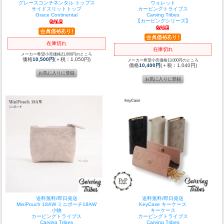
グレースコンチネンタル トップス
ウォレット
サイドスリットトップ
カービングトライブス
Grace Continental
Carving Tribes
【カービングシリーズ】
在庫切れ
在庫切れ
メーカー希望小売価格21,000円のところ
価格
10,500円
(＋税：1,050円)
メーカー希望小売価格13,000円のところ
価格
10,400円
(＋税：1,040円)
送料無料/即日発送
送料無料/即日発送
MiniPouch 18AW ミニポーチ18AW
KeyCase キーケース
小物
キーケース
カービングトライブス
カービングトライブス
Carving Tribes
Carving Tribes