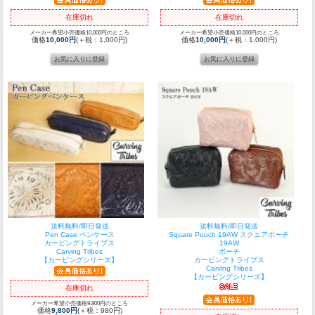
在庫切れ
在庫切れ
メーカー希望小売価格10,000円のところ
メーカー希望小売価格10,000円のところ
価格
10,000円
(＋税：1,000円)
価格
10,000円
(＋税：1,000円)
送料無料/即日発送
送料無料/即日発送
Pen Case ペンケース
Square Pouch 19AW スクエアポーチ
カービングトライブス
19AW
Carving Tribes
ポーチ
【カービングシリーズ】
カービングトライブス
Carving Tribes
【カービングシリーズ】
在庫切れ
メーカー希望小売価格9,800円のところ
価格
9,800円
(＋税：980円)