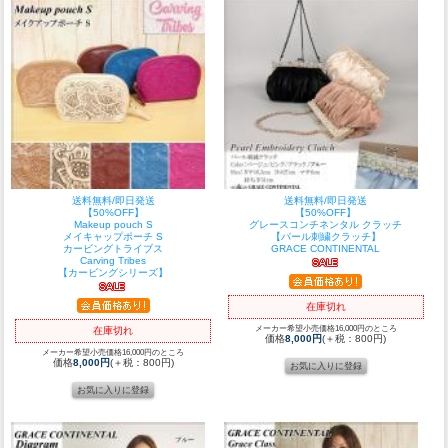
送料無料/即日発送
送料無料/即日発送
【50%OFF】
【50%OFF】
Makeup pouch S
グレースコンチネンタル クラッチ
メイキャップポーチ S
【パール刺繍クラッチ】
カービングトライブス
GRACE CONTINENTAL
Carving Tribes
【カービングシリーズ】
在庫切れ
メーカー希望小売価格16,000円のところ
在庫切れ
価格
8,000円
(＋税：800円)
メーカー希望小売価格16,000円のところ
価格
8,000円
(＋税：800円)