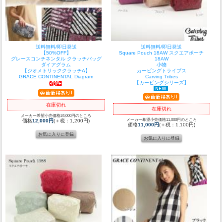
送料無料/即日発送
送料無料/即日発送
【50%OFF】
Square Pouch 18AW スクエアポーチ
グレースコンチネンタル クラッチバッグ
18AW
ダイアグラム
小物
【ジオメトリッククラッチA】
カービングトライブス
GRACE CONTINENTAL Diagram
Carving Tribes
【カービングシリーズ】
在庫切れ
在庫切れ
メーカー希望小売価格24,000円のところ
メーカー希望小売価格11,000円のところ
価格
12,000円
(＋税：1,200円)
価格
11,000円
(＋税：1,100円)