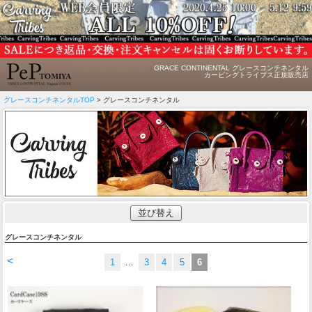
GRACE CONTINENTAL グレースコンチネンタル
カービングトライブス正規販売店
グレースコンチネンタルTOP
> グレースコンチネンタル
並び替え
グレースコンチネンタル
<
1
…
3
4
5
6