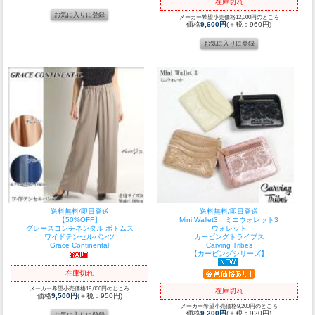
在庫切れ
メーカー希望小売価格12,000円のところ
価格
9,600円
(＋税：960円)
送料無料/即日発送
送料無料/即日発送
【50%OFF】
Mini Wallet3 ミニウォレット3
グレースコンチネンタル ボトムス
ウォレット
ワイドテンセルパンツ
カービングトライブス
Grace Continental
Carving Tribes
【カービングシリーズ】
在庫切れ
メーカー希望小売価格19,000円のところ
在庫切れ
価格
9,500円
(＋税：950円)
メーカー希望小売価格9,200円のところ
価格
9,200円
(＋税：920円)