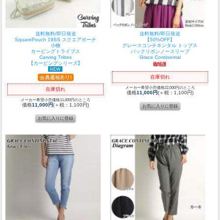
送料無料/即日発送
送料無料/即日発送
SquarePouch 19SS スクエアポーチ
【50%OFF】
小物
グレースコンチネンタル トップス
カービングトライブス
バックリボンノースリーブ
Carving Tribes
Grace Continental
【カービングシリーズ】
在庫切れ
メーカー希望小売価格22,000円のところ
在庫切れ
価格
11,000円
(＋税：1,100円)
メーカー希望小売価格11,000円のところ
価格
11,000円
(＋税：1,100円)