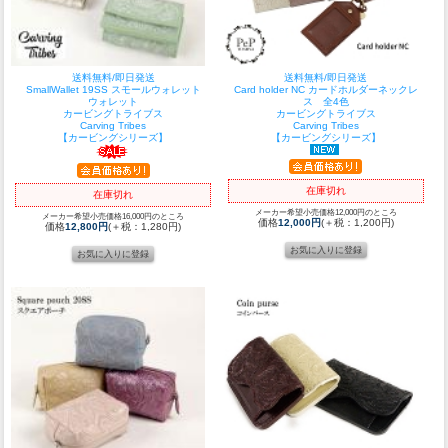
送料無料/即日発送
送料無料/即日発送
SmallWallet 19SS スモールウォレット
Card holder NC カードホルダーネックレ
ウォレット
ス 全4色
カービングトライブス
カービングトライブス
Carving Tribes
Carving Tribes
【カービングシリーズ】
【カービングシリーズ】
在庫切れ
在庫切れ
メーカー希望小売価格12,000円のところ
メーカー希望小売価格16,000円のところ
価格
12,000円
(＋税：1,200円)
価格
12,800円
(＋税：1,280円)