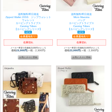
送料無料/即日発送
送料無料/即日発送
Zipped Wallet 20SS ジップウォレット
Micro Maestra
ウォレット
バッグ
カービングトライブス
カービングトライブス
Carving Tribes
Carving Tribes
【カービングシリーズ】
【カービングシリーズ】
在庫切れ
在庫切れ
メーカー希望小売価格23,000円のところ
メーカー希望小売価格23,000円のところ
価格
23,000円
(＋税：2,300円)
価格
23,000円
(＋税：2,300円)