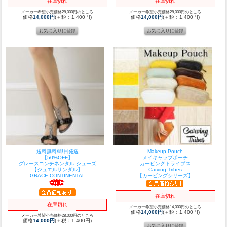
在庫切れ
在庫切れ
メーカー希望小売価格28,000円のところ
メーカー希望小売価格28,000円のところ
価格
14,000円
(＋税：1,400円)
価格
14,000円
(＋税：1,400円)
送料無料/即日発送
Makeup Pouch
【50%OFF】
メイキャップポーチ
グレースコンチネンタル シューズ
カービングトライブス
【ジュエルサンダル】
Carving Tribes
GRACE CONTINENTAL
【カービングシリーズ】
在庫切れ
在庫切れ
メーカー希望小売価格14,000円のところ
価格
14,000円
(＋税：1,400円)
メーカー希望小売価格28,000円のところ
価格
14,000円
(＋税：1,400円)