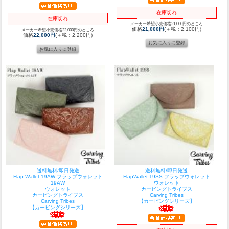
在庫切れ
在庫切れ
メーカー希望小売価格21,000円のところ
価格
21,000円
(＋税：2,100円)
メーカー希望小売価格22,000円のところ
価格
22,000円
(＋税：2,200円)
送料無料/即日発送
送料無料/即日発送
Flap Wallet 19AW フラップウォレット
FlapWallet 19SS フラップウォレット
19AW
ウォレット
ウォレット
カービングトライブス
カービングトライブス
Carving Tribes
Carving Tribes
【カービングシリーズ】
【カービングシリーズ】