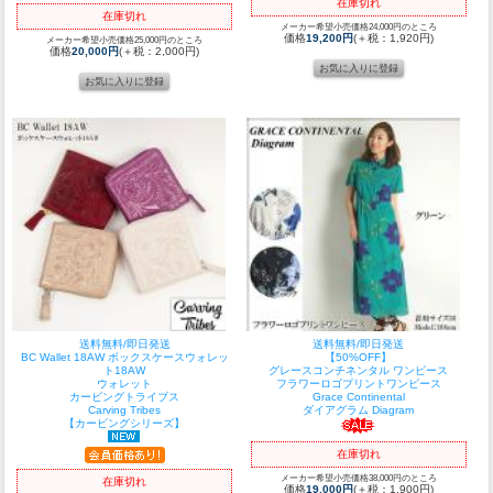
在庫切れ
在庫切れ
メーカー希望小売価格24,000円のところ
価格
19,200円
(＋税：1,920円)
メーカー希望小売価格25,000円のところ
価格
20,000円
(＋税：2,000円)
送料無料/即日発送
送料無料/即日発送
BC Wallet 18AW ボックスケースウォレッ
【50%OFF】
ト18AW
グレースコンチネンタル ワンピース
ウォレット
フラワーロゴプリントワンピース
カービングトライブス
Grace Continental
Carving Tribes
ダイアグラム Diagram
【カービングシリーズ】
在庫切れ
メーカー希望小売価格38,000円のところ
在庫切れ
価格
19,000円
(＋税：1,900円)