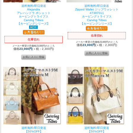
送料無料/即日発送
送料無料/即日発送
Alejandra
Zipped Wallet ジップウォレット
アレハンドラ ポシェット
47387011
カービングトライブス
カービングトライブス
Carving Tribes
Carving Tribes
【カービングシリーズ】
【カービングシリーズ】
在庫切れ
在庫切れ
メーカー希望小売価格23,000円のところ
価格
23,000円
(＋税：2,300円)
メーカー希望小売価格23,000円のところ
価格
23,000円
(＋税：2,300円)
送料無料/即日発送
送料無料/即日発送
【50%OFF】
【50%OFF】