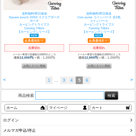
送料無料/即日発送
送料無料/即日発送
Square pouch 20SS スクエアポーチ
Coin purse コインパース 全3色
ポーチ
コインパース
カービングトライブス
カービングトライブス
Carving Tribes
Carving Tribes
【カービングシリーズ】
【カービングシリーズ】
在庫切れ
在庫切れ
メーカー希望小売価格12,000円のところ
メーカー希望小売価格12,000円のところ
価格
12,000円
(＋税：1,200円)
価格
12,000円
(＋税：1,200円)
<
>
1
…
3
4
5
6
商品検索
ホーム
マイページ
カート
ログイン
メルマガ申込/停止