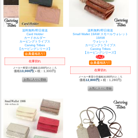
送料無料/即日発送
送料無料/即日発送
Card Holder
Small Wallet 19AW スモールウォレット
カードホルダー
19AW
カービングトライブス
ウォレット
Carving Tribes
カービングトライブス
【カービングシリーズ】
Carving Tribes
【カービングシリーズ】
在庫切れ
メーカー希望小売価格13,000円のところ
在庫切れ
価格
13,000円
(＋税：1,300円)
メーカー希望小売価格16,000円のところ
価格
12,800円
(＋税：1,280円)