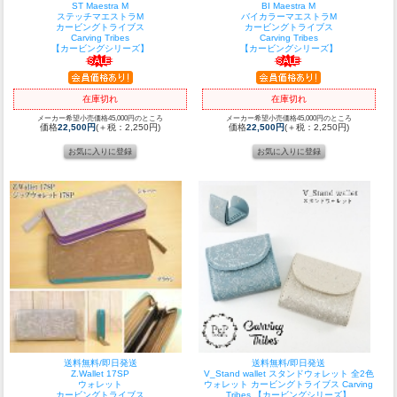
ST Maestra M
BI Maestra M
ステッチマエストラM
バイカラーマエストラM
カービングトライブス
カービングトライブス
Carving Tribes
Carving Tribes
【カービングシリーズ】
【カービングシリーズ】
在庫切れ
在庫切れ
メーカー希望小売価格45,000円のところ
メーカー希望小売価格45,000円のところ
価格
22,500円
(＋税：2,250円)
価格
22,500円
(＋税：2,250円)
送料無料/即日発送
送料無料/即日発送
Z.Wallet 17SP
V_Stand wallet スタンドウォレット 全2色
ウォレット
ウォレット カービングトライブス Carving
カービングトライブス
Tribes 【カービングシリーズ】