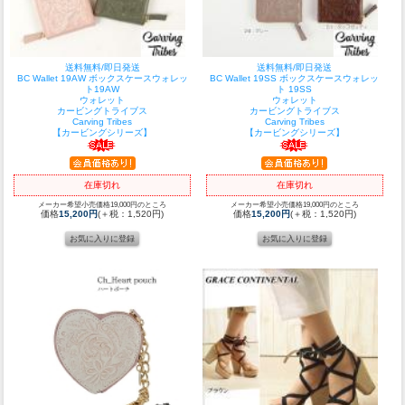
送料無料/即日発送
送料無料/即日発送
BC Wallet 19AW ボックスケースウォレッ
BC Wallet 19SS ボックスケースウォレッ
ト19AW
ト 19SS
ウォレット
ウォレット
カービングトライブス
カービングトライブス
Carving Tribes
Carving Tribes
【カービングシリーズ】
【カービングシリーズ】
在庫切れ
在庫切れ
メーカー希望小売価格19,000円のところ
メーカー希望小売価格19,000円のところ
価格
15,200円
(＋税：1,520円)
価格
15,200円
(＋税：1,520円)