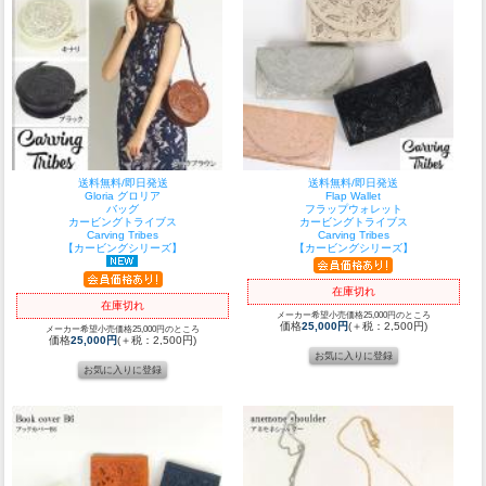
送料無料/即日発送
送料無料/即日発送
Gloria グロリア
Flap Wallet
バッグ
フラップウォレット
カービングトライブス
カービングトライブス
Carving Tribes
Carving Tribes
【カービングシリーズ】
【カービングシリーズ】
在庫切れ
在庫切れ
メーカー希望小売価格25,000円のところ
価格
25,000円
(＋税：2,500円)
メーカー希望小売価格25,000円のところ
価格
25,000円
(＋税：2,500円)