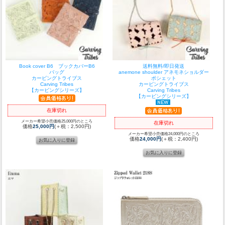
Book cover B6 ブックカバーB6
送料無料/即日発送
バッグ
anemone shoulder アネモネショルダー
カービングトライブス
ポシェット
Carving Tribes
カービングトライブス
【カービングシリーズ】
Carving Tribes
【カービングシリーズ】
在庫切れ
メーカー希望小売価格25,000円のところ
在庫切れ
価格
25,000円
(＋税：2,500円)
メーカー希望小売価格24,000円のところ
価格
24,000円
(＋税：2,400円)