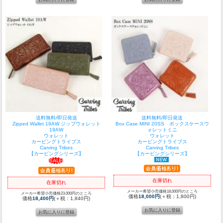
送料無料/即日発送
送料無料/即日発送
Zipped Wallet 19AW ジップウォレット
Box Case MINI 20SS ボックスケースウ
19AW
ォレットミニ
ウォレット
ウォレット
カービングトライブス
カービングトライブス
Carving Tribes
Carving Tribes
【カービングシリーズ】
【カービングシリーズ】
在庫切れ
在庫切れ
メーカー希望小売価格18,000円のところ
メーカー希望小売価格23,000円のところ
価格
18,000円
(＋税：1,800円)
価格
18,400円
(＋税：1,840円)