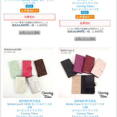
シリーズ】
カービングトライブス
Carving Tribes
【カービングシリーズ】
在庫切れ
メーカー希望小売価格14,000円のところ
在庫切れ
価格
14,000円
(＋税：1,400円)
メーカー希望小売価格14,000円のところ
価格
14,000円
(＋税：1,400円)
送料無料/即日発送
送料無料/即日発送
MobileCaseS 19SS モバイルケースS
Mobile Case S モバイルケースS
小物
小物
カービングトライブス
カービングトライブス
Carving Tribes
Carving Tribes
【カービングシリーズ】
【カービングシリーズ】