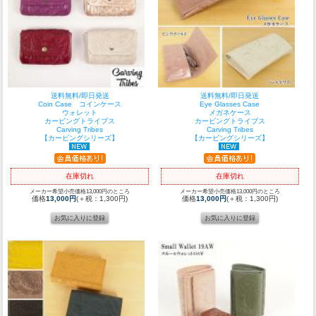
送料無料/即日発送
送料無料/即日発送
Coin Case コインケース
Eye Glasses Case
ウォレット
メガネケース
カービングトライブス
カービングトライブス
Carving Tribes
Carving Tribes
【カービングシリーズ】
【カービングシリーズ】
在庫切れ
在庫切れ
メーカー希望小売価格13,000円のところ
メーカー希望小売価格13,000円のところ
価格
13,000円
(＋税：1,300円)
価格
13,000円
(＋税：1,300円)