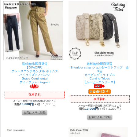
送料無料/即日発送
送料無料/即日発送
【50%OFF】
Shoulder strap ショルダーストラップ 全
グレースコンチネンタル ボトムス
3色
ハイライズチノパンツ
カービングトライブス
Grace Continental
Carving Tribes
ダイアグラム Diagram
【カービングシリーズ】
在庫切れ
在庫切れ
メーカー希望小売価格26,000円のところ
価格
13,000円
(＋税：1,300円)
メーカー希望小売価格13,000円のところ
価格
13,000円
(＋税：1,300円)