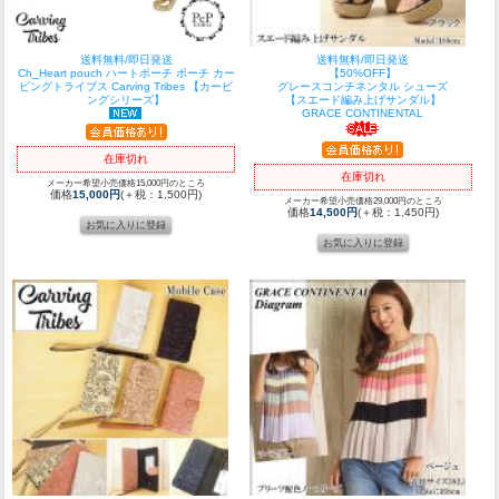
送料無料/即日発送
送料無料/即日発送
Ch_Heart pouch ハートポーチ ポーチ カー
【50%OFF】
ビングトライブス Carving Tribes 【カービ
グレースコンチネンタル シューズ
ングシリーズ】
【スエード編み上げサンダル】
GRACE CONTINENTAL
在庫切れ
在庫切れ
メーカー希望小売価格15,000円のところ
価格
15,000円
(＋税：1,500円)
メーカー希望小売価格29,000円のところ
価格
14,500円
(＋税：1,450円)