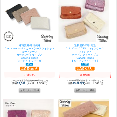
送料無料/即日発送
送料無料/即日発送
Card case Wallet カードケースウォレット
Coin Case 20SS コインケース
カードケース
ウォレット
カービングトライブス
カービングトライブス
Carving Tribes
Carving Tribes
【カービングシリーズ】
【カービングシリーズ】
在庫切れ
在庫切れ
メーカー希望小売価格13,000円のところ
メーカー希望小売価格13,000円のところ
価格
13,000円
(＋税：1,300円)
価格
13,000円
(＋税：1,300円)