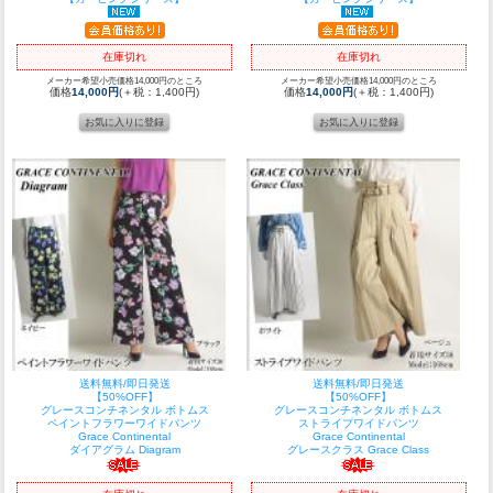
在庫切れ
在庫切れ
メーカー希望小売価格14,000円のところ
メーカー希望小売価格14,000円のところ
価格
14,000円
(＋税：1,400円)
価格
14,000円
(＋税：1,400円)
送料無料/即日発送
送料無料/即日発送
【50%OFF】
【50%OFF】
グレースコンチネンタル ボトムス
グレースコンチネンタル ボトムス
ペイントフラワーワイドパンツ
ストライプワイドパンツ
Grace Continental
Grace Continental
ダイアグラム Diagram
グレースクラス Grace Class