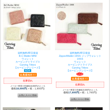
送料無料/即日発送
送料無料/即日発送
B.C.Wallet MINI
ZippedWallet 19SS ジップウォレット
ウォレット
19SS
カービングトライブス
ウォレット
Carving Tribes
カービングトライブス
【カービングシリーズ】
Carving Tribes
【カービングシリーズ】
在庫切れ
在庫切れ
メーカー希望小売価格18,000円のところ
価格
18,000円
(＋税：1,800円)
メーカー希望小売価格22,000円のところ
価格
17,600円
(＋税：1,760円)