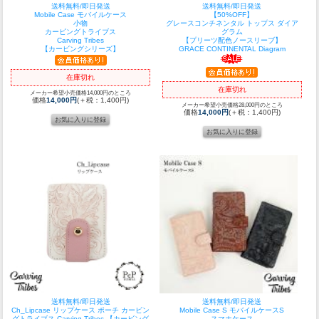
送料無料/即日発送
送料無料/即日発送
Mobile Case モバイルケース
【50%OFF】
小物
グレースコンチネンタル トップス ダイア
カービングトライブス
グラム
Carving Tribes
【プリーツ配色ノースリーブ】
【カービングシリーズ】
GRACE CONTINENTAL Diagram
在庫切れ
在庫切れ
メーカー希望小売価格14,000円のところ
価格
14,000円
(＋税：1,400円)
メーカー希望小売価格28,000円のところ
価格
14,000円
(＋税：1,400円)
送料無料/即日発送
送料無料/即日発送
Ch_Lipcase リップケース ポーチ カービン
Mobile Case S モバイルケースS
グトライブス Carving Tribes 【カービング
スマホケース