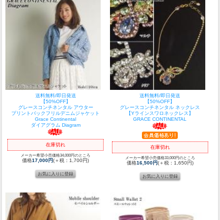
送料無料/即日発送
送料無料/即日発送
【50%OFF】
【50%OFF】
グレースコンチネンタル アウター
グレースコンチネンタル ネックレス
プリントバックフリルデニムジャケット
【Yラインスワロネックレス】
Grace Continental
GRACE CONTINENTAL
ダイアグラム Diagram
在庫切れ
在庫切れ
メーカー希望小売価格34,000円のところ
メーカー希望小売価格33,000円のところ
価格
17,000円
(＋税：1,700円)
価格
16,500円
(＋税：1,650円)