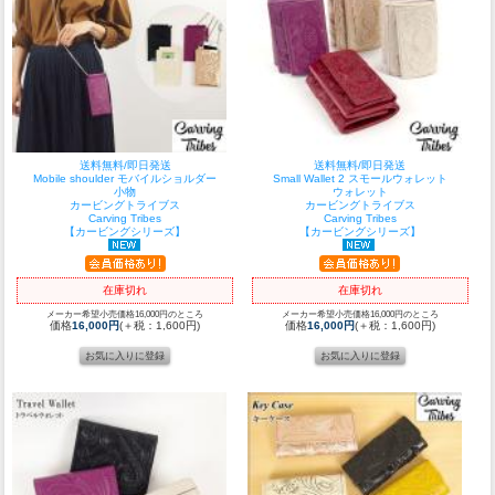
送料無料/即日発送
送料無料/即日発送
Mobile shoulder モバイルショルダー
Small Wallet 2 スモールウォレット
小物
ウォレット
カービングトライブス
カービングトライブス
Carving Tribes
Carving Tribes
【カービングシリーズ】
【カービングシリーズ】
在庫切れ
在庫切れ
メーカー希望小売価格16,000円のところ
メーカー希望小売価格16,000円のところ
価格
16,000円
(＋税：1,600円)
価格
16,000円
(＋税：1,600円)