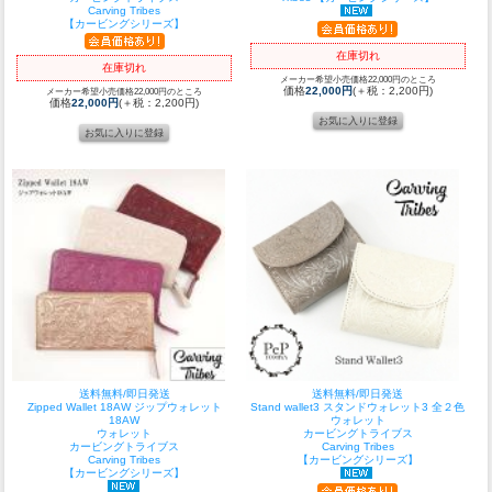
Carving Tribes
【カービングシリーズ】
在庫切れ
在庫切れ
メーカー希望小売価格22,000円のところ
価格
22,000円
(＋税：2,200円)
メーカー希望小売価格22,000円のところ
価格
22,000円
(＋税：2,200円)
送料無料/即日発送
送料無料/即日発送
Zipped Wallet 18AW ジップウォレット
Stand wallet3 スタンドウォレット3 全２色
18AW
ウォレット
ウォレット
カービングトライブス
カービングトライブス
Carving Tribes
Carving Tribes
【カービングシリーズ】
【カービングシリーズ】