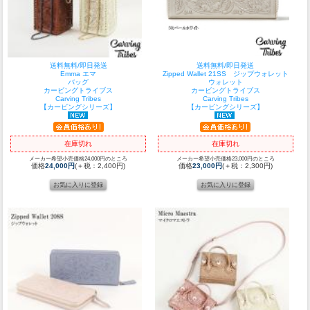
送料無料/即日発送
送料無料/即日発送
Emma エマ
Zipped Wallet 21SS ジップウォレット
バッグ
ウォレット
カービングトライブス
カービングトライブス
Carving Tribes
Carving Tribes
【カービングシリーズ】
【カービングシリーズ】
在庫切れ
在庫切れ
メーカー希望小売価格24,000円のところ
メーカー希望小売価格23,000円のところ
価格
24,000円
(＋税：2,400円)
価格
23,000円
(＋税：2,300円)