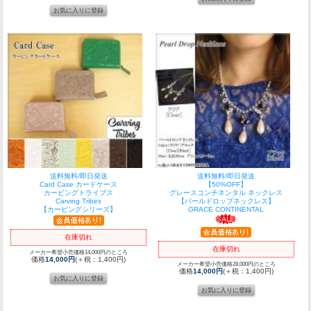
送料無料/即日発送
送料無料/即日発送
Card Case カードケース
【50%OFF】
カービングトライブス
グレースコンチネンタル ネックレス
Carving Tribes
【パールドロップネックレス】
【カービングシリーズ】
GRACE CONTINENTAL
在庫切れ
在庫切れ
メーカー希望小売価格14,000円のところ
価格
14,000円
(＋税：1,400円)
メーカー希望小売価格28,000円のところ
価格
14,000円
(＋税：1,400円)