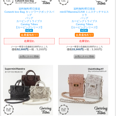
送料無料/即日発送
送料無料/即日発送
Cutwork box Bag カットワークボックスバ
miniSTMaestra21AW ミニステッチマエス
ッグ
トラ
バッグ
バッグ
カービングトライブス
カービングトライブス
Carving Tribes
Carving Tribes
【カービングシリーズ】
【カービングシリーズ】
在庫切れ
在庫切れ
メーカー希望小売価格52,000円のところ
メーカー希望小売価格33,000円のところ
価格
52,000円
(＋税：5,200円)
価格
33,000円
(＋税：3,300円)