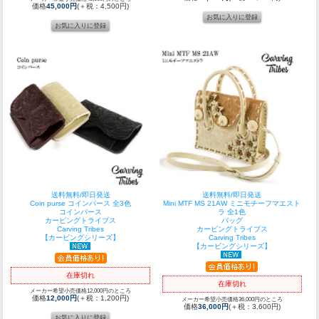
価格
45,000円
(＋税：4,500円)
送料無料/即日発送
送料無料/即日発送
Coin purse コインパース 全3色
Mini MTF MS 21AW ミニモチーフマエスト
コインパース
ラ 全1色
カービングトライブス
バッグ
Carving Tribes
カービングトライブス
【カービングシリーズ】
Carving Tribes
【カービングシリーズ】
在庫切れ
在庫切れ
メーカー希望小売価格12,000円のところ
価格
12,000円
(＋税：1,200円)
メーカー希望小売価格36,000円のところ
価格
36,000円
(＋税：3,600円)