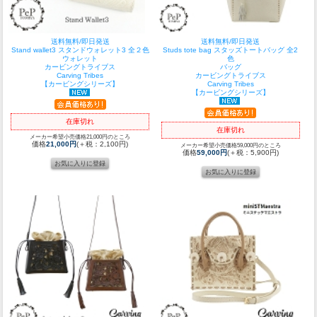
送料無料/即日発送
送料無料/即日発送
Stand wallet3 スタンドウォレット3 全２色
Studs tote bag スタッズトートバッグ 全2
ウォレット
色
カービングトライブス
バッグ
Carving Tribes
カービングトライブス
【カービングシリーズ】
Carving Tribes
【カービングシリーズ】
在庫切れ
在庫切れ
メーカー希望小売価格21,000円のところ
価格
21,000円
(＋税：2,100円)
メーカー希望小売価格59,000円のところ
価格
59,000円
(＋税：5,900円)