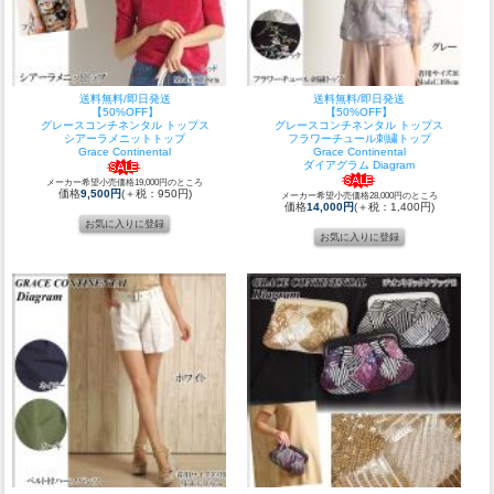
送料無料/即日発送
送料無料/即日発送
【50%OFF】
【50%OFF】
グレースコンチネンタル トップス
グレースコンチネンタル トップス
シアーラメニットトップ
フラワーチュール刺繍トップ
Grace Continental
Grace Continental
ダイアグラム Diagram
メーカー希望小売価格19,000円のところ
価格
9,500円
(＋税：950円)
メーカー希望小売価格28,000円のところ
価格
14,000円
(＋税：1,400円)