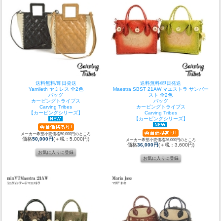
送料無料/即日発送
送料無料/即日発送
Yamileth ヤミレス 全2色
Maestra SBST 21AW マエストラ サンバー
バッグ
スト 全2色
カービングトライブス
バッグ
Carving Tribes
カービングトライブス
【カービングシリーズ】
Carving Tribes
【カービングシリーズ】
メーカー希望小売価格50,000円のところ
価格
50,000円
(＋税：5,000円)
メーカー希望小売価格36,000円のところ
価格
36,000円
(＋税：3,600円)