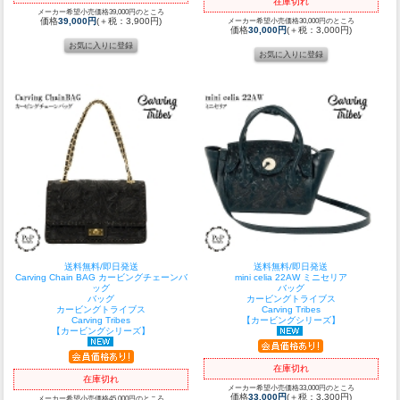
在庫切れ
メーカー希望小売価格39,000円のところ
価格
39,000円
(＋税：3,900円)
メーカー希望小売価格30,000円のところ
価格
30,000円
(＋税：3,000円)
送料無料/即日発送
送料無料/即日発送
Carving Chain BAG カービングチェーンバ
mini celia 22AW ミニセリア
ッグ
バッグ
バッグ
カービングトライブス
カービングトライブス
Carving Tribes
Carving Tribes
【カービングシリーズ】
【カービングシリーズ】
在庫切れ
在庫切れ
メーカー希望小売価格33,000円のところ
価格
33,000円
(＋税：3,300円)
メーカー希望小売価格45,000円のところ