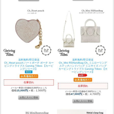
送料無料/即日発送
送料無料/即日発送
Ch_Heart pouch ハートポーチ ポーチ カー
Ch_Mini RSHandbag Ch_ミニローリング
ビングトライブス Carving Tribes 【カービ
ステッチハンドバッグ ミニサイズ バッグ
ングシリーズ】
カービングトライブス Carving Tribes 【カ
ービングシリーズ】
在庫切れ
在庫切れ
メーカー希望小売価格15,000円のところ
価格
15,000円
(＋税：1,500円)
メーカー希望小売価格47,000円のところ
価格
47,000円
(＋税：4,700円)