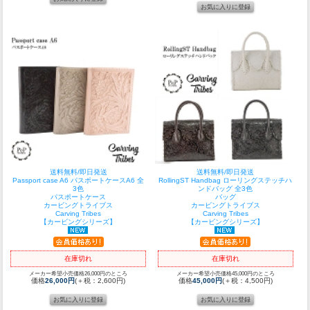
送料無料/即日発送
送料無料/即日発送
Passport case A6 パスポートケースA6 全
RollingST Handbag ローリングステッチハ
3色
ンドバッグ 全3色
パスポートケース
バッグ
カービングトライブス
カービングトライブス
Carving Tribes
Carving Tribes
【カービングシリーズ】
【カービングシリーズ】
在庫切れ
在庫切れ
メーカー希望小売価格26,000円のところ
メーカー希望小売価格45,000円のところ
価格
26,000円
(＋税：2,600円)
価格
45,000円
(＋税：4,500円)