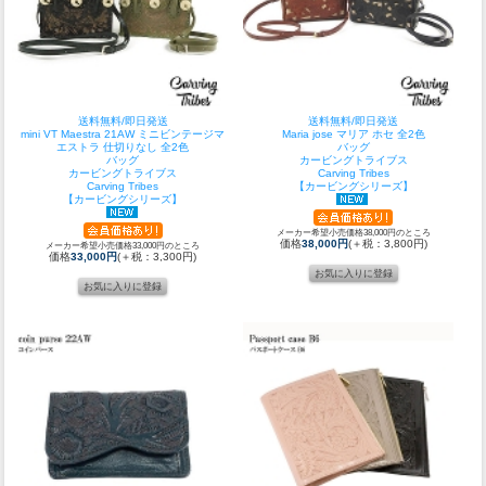
送料無料/即日発送
送料無料/即日発送
mini VT Maestra 21AW ミニビンテージマ
Maria jose マリア ホセ 全2色
エストラ 仕切りなし 全2色
バッグ
バッグ
カービングトライブス
カービングトライブス
Carving Tribes
Carving Tribes
【カービングシリーズ】
【カービングシリーズ】
メーカー希望小売価格38,000円のところ
価格
38,000円
(＋税：3,800円)
メーカー希望小売価格33,000円のところ
価格
33,000円
(＋税：3,300円)