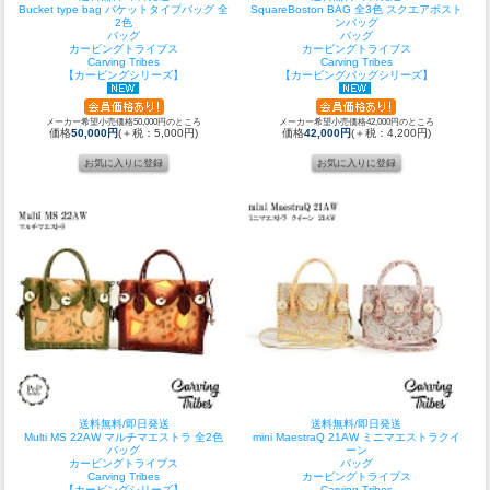
Bucket type bag バケットタイプバッグ 全
SquareBoston BAG 全3色 スクエアボスト
2色
ンバッグ
バッグ
バッグ
カービングトライブス
カービングトライブス
Carving Tribes
Carving Tribes
【カービングシリーズ】
【カービングバッグシリーズ】
メーカー希望小売価格50,000円のところ
メーカー希望小売価格42,000円のところ
価格
50,000円
(＋税：5,000円)
価格
42,000円
(＋税：4,200円)
送料無料/即日発送
送料無料/即日発送
Multi MS 22AW マルチマエストラ 全2色
mini MaestraQ 21AW ミニマエストラクイ
バッグ
ーン
カービングトライブス
バッグ
Carving Tribes
カービングトライブス
【カービングシリーズ】
Carving Tribes