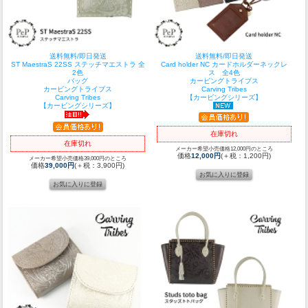
送料無料/即日発送
送料無料/即日発送
ST MaestraS 22SS ステッチマエストラ 全
Card holder NC カードホルダーネックレ
2色
ス 全4色
バッグ
カービングトライブス
カービングトライブス
Carving Tribes
Carving Tribes
【カービングシリーズ】
【カービングシリーズ】
在庫切れ
在庫切れ
メーカー希望小売価格12,000円のところ
価格
12,000円
(＋税：1,200円)
メーカー希望小売価格39,000円のところ
価格
39,000円
(＋税：3,900円)