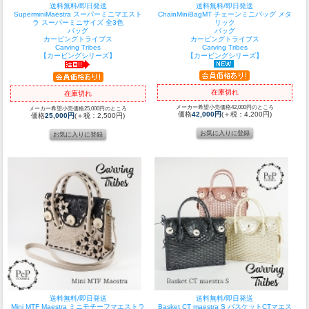
送料無料/即日発送
送料無料/即日発送
SuperminiMaestra スーパーミニマエスト
ChainMiniBagMT チェーンミニバッグ メタ
ラ スーパーミニサイズ 全3色
リック
バッグ
バッグ
カービングトライブス
カービングトライブス
Carving Tribes
Carving Tribes
【カービングシリーズ】
【カービングシリーズ】
在庫切れ
在庫切れ
メーカー希望小売価格42,000円のところ
メーカー希望小売価格25,000円のところ
価格
42,000円
(＋税：4,200円)
価格
25,000円
(＋税：2,500円)
送料無料/即日発送
送料無料/即日発送
Mini MTF Maestra ミニモチーフマエストラ
Basket CT maestra S バスケットCTマエス