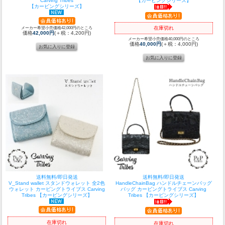
Carving Tribes
【カービングシリーズ】
【カービングシリーズ】
メーカー希望小売価格42,000円のところ
在庫切れ
価格
42,000円
(＋税：4,200円)
メーカー希望小売価格40,000円のところ
価格
40,000円
(＋税：4,000円)
送料無料/即日発送
送料無料/即日発送
V_Stand wallet スタンドウォレット 全2色
HandleChainBag ハンドルチェーンバッグ
ウォレット カービングトライブス Carving
バッグ カービングトライブス Carving
Tribes 【カービングシリーズ】
Tribes 【カービングシリーズ】
在庫切れ
在庫切れ