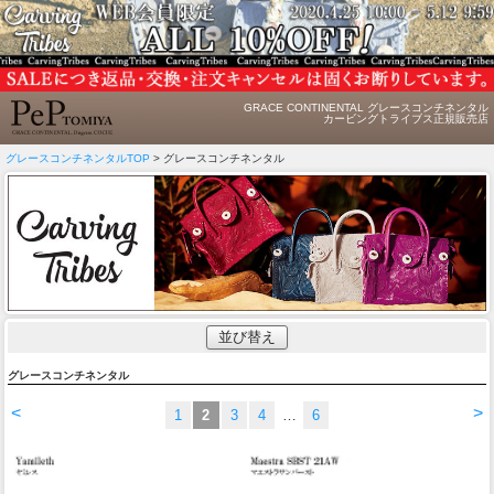
GRACE CONTINENTAL グレースコンチネンタル
カービングトライブス正規販売店
グレースコンチネンタルTOP
> グレースコンチネンタル
並び替え
グレースコンチネンタル
<
>
1
2
3
4
…
6