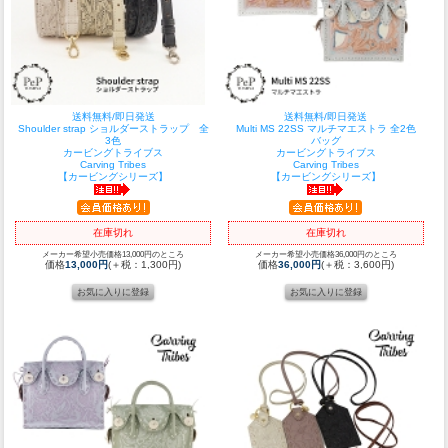
送料無料/即日発送
送料無料/即日発送
Shoulder strap ショルダーストラップ 全
Multi MS 22SS マルチマエストラ 全2色
3色
バッグ
カービングトライブス
カービングトライブス
Carving Tribes
Carving Tribes
【カービングシリーズ】
【カービングシリーズ】
在庫切れ
在庫切れ
メーカー希望小売価格13,000円のところ
メーカー希望小売価格36,000円のところ
価格
13,000円
(＋税：1,300円)
価格
36,000円
(＋税：3,600円)