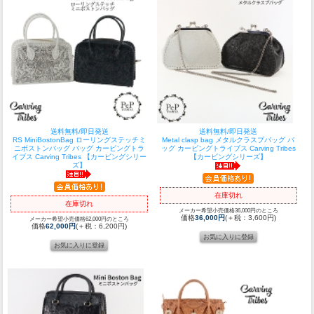
送料無料/即日発送
送料無料/即日発送
RS MiniBostonBag ローリングステッチミ
Metal clasp bag メタルクラスプバッグ バ
ニボストンバッグ バッグ カービングトラ
ッグ カービングトライブス Carving Tribes
イブス Carving Tribes 【カービングシリー
【カービングシリーズ】
ズ】
在庫切れ
在庫切れ
メーカー希望小売価格36,000円のところ
価格
36,000円
(＋税：3,600円)
メーカー希望小売価格62,000円のところ
価格
62,000円
(＋税：6,200円)