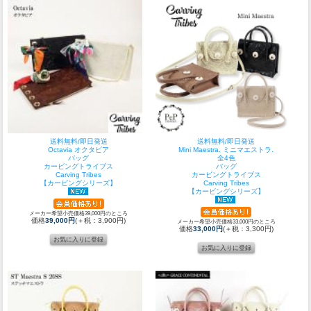
送料無料/即日発送
送料無料/即日発送
Octavia オクタビア
Mini Maestra. ミニマエストラ.
バッグ
全4色
カービングトライブス
バッグ
Carving Tribes
カービングトライブス
【カービングシリーズ】
Carving Tribes
【カービングシリーズ】
メーカー希望小売価格39,000円のところ
価格
39,000円
(＋税：3,900円)
メーカー希望小売価格33,000円のところ
価格
33,000円
(＋税：3,300円)