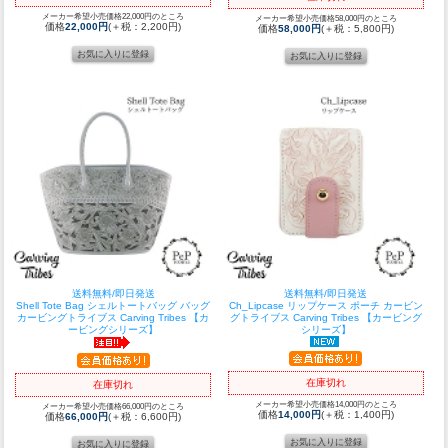
メーカー希望小売価格22,000円のところ
メーカー希望小売価格58,000円のところ
価格
22,000円
(＋税：2,200円)
価格
58,000円
(＋税：5,800円)
送料無料/即日発送
送料無料/即日発送
Shell Tote Bag シェルトートバッグ バッグ
Ch_Lipcase リップケース ポーチ カービン
カービングトライブス Carving Tribes 【カ
グトライブス Carving Tribes 【カービング
ービングシリーズ】
シリーズ】
在庫切れ
在庫切れ
メーカー希望小売価格14,000円のところ
メーカー希望小売価格66,000円のところ
価格
14,000円
(＋税：1,400円)
価格
66,000円
(＋税：6,600円)