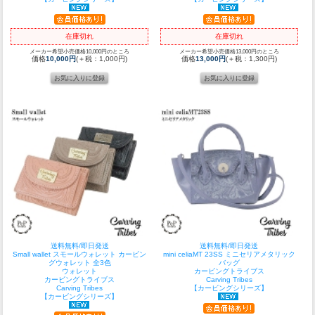
在庫切れ
在庫切れ
メーカー希望小売価格10,000円のところ
メーカー希望小売価格13,000円のところ
価格
10,000円
(＋税：1,000円)
価格
13,000円
(＋税：1,300円)
送料無料/即日発送
送料無料/即日発送
Small wallet スモールウォレット カービン
mini celiaMT 23SS ミニセリアメタリック
グウォレット 全3色
バッグ
ウォレット
カービングトライブス
カービングトライブス
Carving Tribes
Carving Tribes
【カービングシリーズ】
【カービングシリーズ】