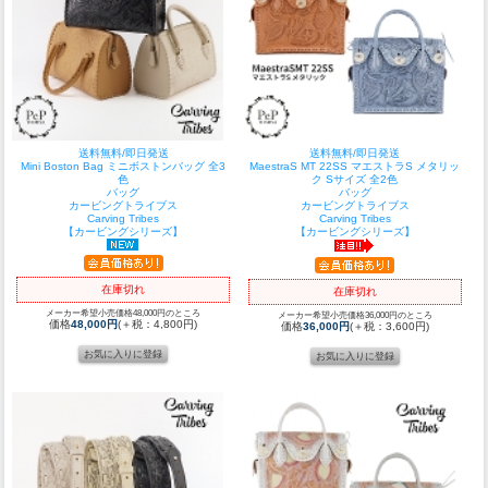
送料無料/即日発送
送料無料/即日発送
Mini Boston Bag ミニボストンバッグ 全3
MaestraS MT 22SS マエストラS メタリッ
色
ク Sサイズ 全2色
バッグ
バッグ
カービングトライブス
カービングトライブス
Carving Tribes
Carving Tribes
【カービングシリーズ】
【カービングシリーズ】
在庫切れ
在庫切れ
メーカー希望小売価格48,000円のところ
メーカー希望小売価格36,000円のところ
価格
48,000円
(＋税：4,800円)
価格
36,000円
(＋税：3,600円)