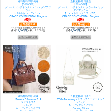
送料無料/即日発送
送料無料/即日発送
【50%OFF】
【50%OFF】
グレースコンチネンタル パンツ ダイアグ
グレースコンチネンタル クラッチバッグ
ラム
ダイアグラム
【ベルト付ハーフパンツ】
【ジオメトリッククラッチB】
GRACE CONTINENTAL Diagram
GRACE CONTINENTAL Diagram
メーカー希望小売価格24,000円のところ
メーカー希望小売価格19,000円のところ
価格
12,000円
(＋税：1,200円)
価格
9,500円
(＋税：950円)
送料無料/即日発送
送料無料/即日発送
Maestra S MaestraS Ⅱ
STMiniMaestra-gs ステッチミニマエストラ
マエストラS
バッグ
バッグ
カービングトライブス
カービングトライブス
Carving Tribes