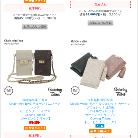
在庫切れ
在庫切れ
メーカー希望小売価格38,000円のところ
価格
38,000円
(＋税：3,800円)
メーカー希望小売価格27,000円のところ
価格
27,000円
(＋税：2,700円)
送料無料/即日発送
送料無料/即日発送
Chain mini BAG チェーンミニバッグ
Mobile wallet モバイルウォレット カービン
バッグ
グウォレット 全3色
カービングトライブス
モバイルウォレット
Carving Tribes
カービングトライブス
【カービングシリーズ】
Carving Tribes
【カービングシリーズ】
在庫切れ