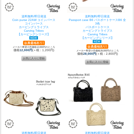
送料無料/即日発送
送料無料/即日発送
Coin purse 22AW コインパース
Passport case B6 パスポートケースB6 全
コインパース
3色
カービングトライブス
パスポートケース
Carving Tribes
カービングトライブス
【カービングシリーズ】
Carving Tribes
【カービングシリーズ】
メーカー希望小売価格12,000円のところ
価格
12,000円
(＋税：1,200円)
メーカー希望小売価格28,000円のところ
価格
28,000円
(＋税：2,800円)
送料無料/即日発送
送料無料/即日発送