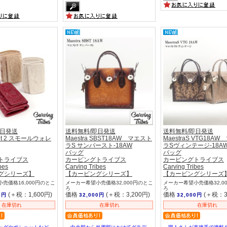
即日発送
送料無料/即日発送
送料無料/即日発送
llet 2 スモールウォレ
Maestra SBST18AW マエスト
MaestraS VTG18A
ラS サンバースト-18AW
ラSヴィンテージ-18A
バッグ
バッグ
トライブス
カービングトライブス
カービングトライブス
bes
Carving Tribes
Carving Tribes
グシリーズ】
【カービングシリーズ】
【カービングシリーズ
売価格16,000円のとこ
メーカー希望小売価格32,000円のとこ
メーカー希望小売価格32,0
ろ
ろ
(＋税：1,600円)
価格
(＋税：3,200円)
価格
(＋税：3
0円
32,000円
32,000円
在庫切れ
在庫切れ
在庫切れ