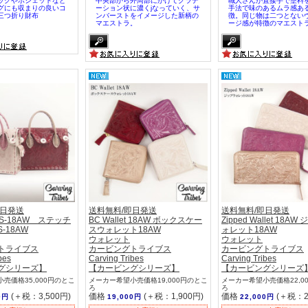
ッグやポシェットなど
中央部から外周部にかけてグラデ
職人さんが直接手で塗料
グにも収まりの良いコ
ーション状に濃くjなっていく、サ
手法で味のあるムラ感あ
三つ折り財布
ンバーストをイメージした新柄の
徴。同じ物は二つとない
マエストラ。
ージ感が特徴のマエスト
即日発送
送料無料/即日発送
送料無料/即日発送
a S-18AW ステッチ
BC Wallet 18AW ボックスケー
Zipped Wallet 18A
-18AW
スウォレット18AW
ォレット18AW
ウォレット
ウォレット
トライブス
カービングトライブス
カービングトライブス
bes
Carving Tribes
Carving Tribes
グシリーズ】
【カービングシリーズ】
【カービングシリーズ
売価格35,000円のとこ
メーカー希望小売価格19,000円のとこ
メーカー希望小売価格22,0
ろ
ろ
(＋税：3,500円)
価格
(＋税：1,900円)
価格
(＋税：2
0円
19,000円
22,000円