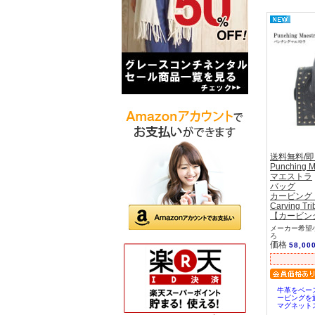
送料無料/
Punching
マエストラ
バッグ
カービング
Carving Tri
【カービン
メーカー希望小
ろ
価格
58,00
牛革をベー
ービングを
マグネット