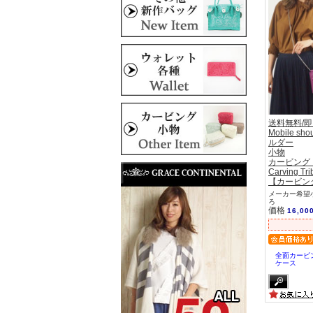
送料無料/
Mobile s
ルダー
小物
カービング
Carving Tri
【カービン
メーカー希望小
ろ
価格
16,00
全面カービ
ケース