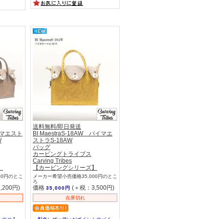
送料無料/即日発送
W マエスト
BI MaestraS-18AW バイマエ
W
ストラS-18AW
バッグ
カービングトライブス
Carving Tribes
】
【カービングシリーズ】
00円のとこ
メーカー希望小売価格35,000円のとこ
ろ
,200円)
価格
(＋税：3,500円)
35,000円
在庫切れ