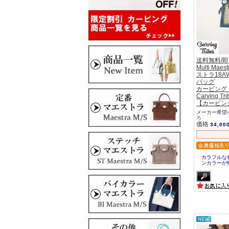
送料無料/
Multi Ma
ストラ18A
バッグ
カービング
Carving Tri
【カービン
メーカー希望小
ろ
価格
34,00
カラフルな
ンカラーが