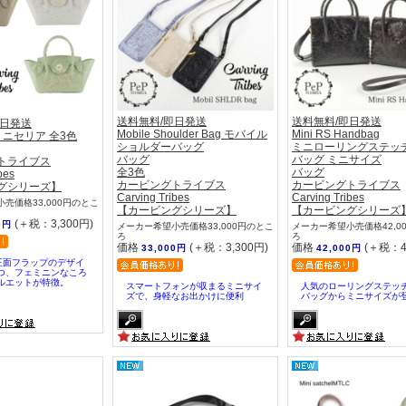
送料無料/即日発送
送料無料/即日発送
即日発送
Mobile Shoulder Bag モバイル
Mini RS Handbag
ia ミニセリア 全3色
ショルダーバッグ
ミニローリングステッ
バッグ
バッグ ミニサイズ
トライブス
全3色
バッグ
bes
カービングトライブス
カービングトライブス
グシリーズ】
Carving Tribes
Carving Tribes
売価格33,000円のとこ
【カービングシリーズ】
【カービングシリーズ
(＋税：3,300円)
0円
メーカー希望小売価格33,000円のとこ
メーカー希望小売価格42,0
ろ
ろ
価格
(＋税：3,300円)
価格
(＋税：4
33,000円
42,000円
aの正面フラップのデザイ
つ、フェミニンなころ
ルエットが特徴。
スマートフォンが収まるミニサイ
人気のローリングステッ
ズで、身軽なお出かけに便利
バッグからミニサイズが