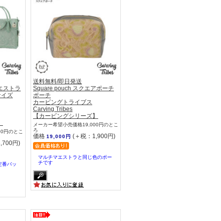
送料無料/即日発送
 マエストラ
Square pouch スクエアポーチ
サイズ
ポーチ
カービングトライブス
Carving Tribes
【カービングシリーズ】
】
メーカー希望小売価格19,000円のとこ
ろ
00円のとこ
価格
(＋税：1,900円)
19,000円
,700円)
マルチマエストラと同じ色のポー
チです
定番バッ