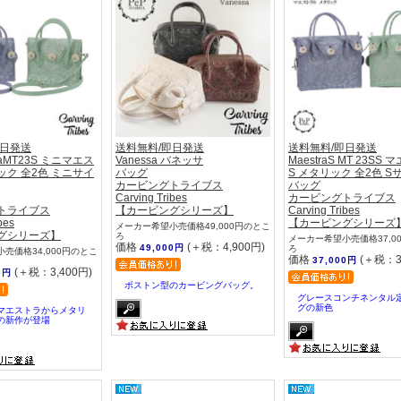
即日発送
送料無料/即日発送
送料無料/即日発送
traMT23S ミニマエス
Vanessa バネッサ
MaestraS MT 23SS
ク 全2色 ミニサイ
バッグ
S メタリック 全2色 S
カービングトライブス
バッグ
Carving Tribes
カービングトライブス
トライブス
【カービングシリーズ】
Carving Tribes
bes
【カービングシリーズ
メーカー希望小売価格49,000円のとこ
グシリーズ】
ろ
メーカー希望小売価格37,0
価格
(＋税：4,900円)
49,000円
ろ
売価格34,000円のとこ
価格
(＋税：3
37,000円
(＋税：3,400円)
0円
ボストン型のカービングバッグ。
グレースコンチネンタル
グの新色
マエストラからメタリ
の新作が登場