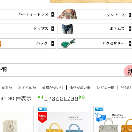
新着順
おすすめ順
価格が安い順
価格が高い順
レビュー順
登録順
中 41-80 件表示
1
2
3
4
5
6
7
8
9