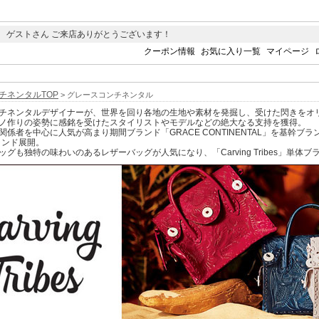
 ゲストさん ご来店ありがとうございます！
クーポン情報
お気に入り一覧
マイページ
チネンタルTOP
> グレースコンチネンタル
チネンタルデザイナーが、世界を回り各地の生地や素材を発掘し、受けた閃きをオ
ノ作りの姿勢に感銘を受けたスタイリストやモデルなどの絶大なる支持を獲得。
係者を中心に人気が高まり期間ブランド「GRACE CONTINENTAL」を基幹ブランド
ブランド展開。
グも独特の味わいのあるレザーバッグが人気になり、「Carving Tribes」単体