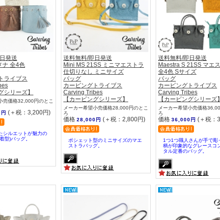
即日発送
送料無料/即日発送
送料無料/即日発送
ヒメナ 全4色
Mini MS 21SS ミニマエストラ
Maestra S 21SS マ
仕切りなし ミニサイズ
全4色 Sサイズ
トライブス
バッグ
バッグ
bes
カービングトライブス
カービングトライブス
グシリーズ】
Carving Tribes
Carving Tribes
【カービングシリーズ】
【カービングシリーズ
売価格32,000円のとこ
メーカー希望小売価格28,000円のとこ
メーカー希望小売価格36,0
(＋税：3,200円)
0円
ろ
ろ
価格
(＋税：2,800円)
価格
(＋税：3
28,000円
36,000円
たシルエットが魅力の
着型)バッグ。
ポシェット型のミニサイズのマエ
1つ1つ職人さんが手で彫
ストラバッグ。
柄が印象的なグレースコ
タル定番のバッグ。