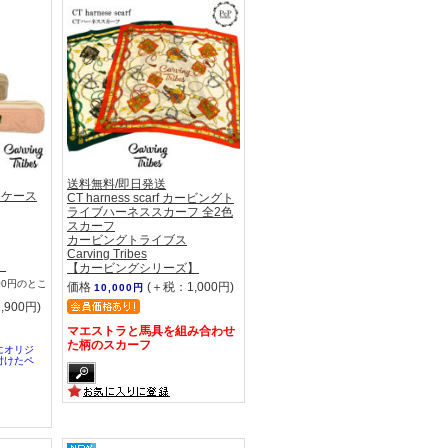
送料無料/即日発送
ペンケース
CT harness scarf カービングト
ライブハーネススカーフ 全2色
スカーフ
カービングトライブス
Carving Tribes
】
【カービングシリーズ】
00円のとこ
価格
(＋税：1,000円)
10,000円
,900円)
マエストラと馬具を組み合わせ
た柄のスカーフ
にオリジ
付けたペ