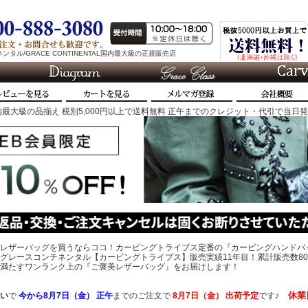
タル/GRACE CONTINENTAL国内最大級の正規販売店
最大級の品揃え 税別5,000円以上で送料無料 正午までのクレジット・代引で当日
レザーバッグを買うならココ！カービングトライブス定番の『カービングハンドバ
グレースコンチネンタル【カービングトライブス】販売実績11年目！累計販売数80
、心を満たすワンランク上の『ご褒美レザーバッグ』をお届けします！
休業
い
で
今から
8月7日（金） 正午
までのご注文で
8月7日（金）
出荷予定
です♪