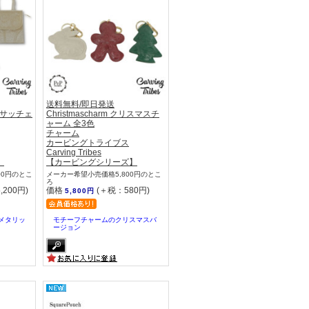
送料無料/即日発送
 ミニサッチェ
Christmascharm クリスマスチ
ャーム 全3色
チャーム
カービングトライブス
Carving Tribes
】
【カービングシリーズ】
00円のとこ
メーカー希望小売価格5,800円のとこ
ろ
,200円)
価格
(＋税：580円)
5,800円
色メタリッ
モチーフチャームのクリスマスバ
ージョン