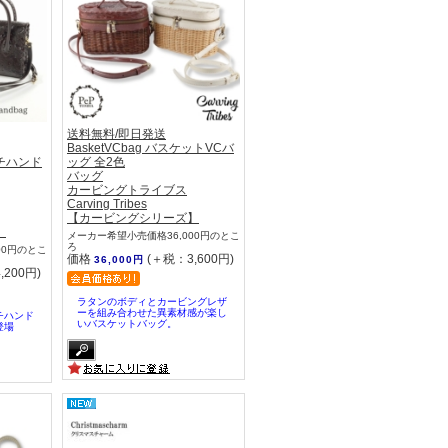
送料無料/即日発送
BasketVCbag バスケットVCバ
チハンド
ッグ 全2色
バッグ
カービングトライブス
Carving Tribes
【カービングシリーズ】
】
メーカー希望小売価格36,000円のとこ
ろ
00円のとこ
価格
(＋税：3,600円)
36,000円
,200円)
ラタンのボディとカービングレザ
ーを組み合わせた異素材感が楽し
チハンド
いバスケットバッグ。
登場