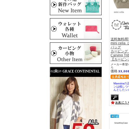
送料無料/
mini cel
バッグ
カービング
Carving Tri
【カービン
メーカー希望小
ろ
価格
33,00
Maestr
ンは残しつ
んとしたシ