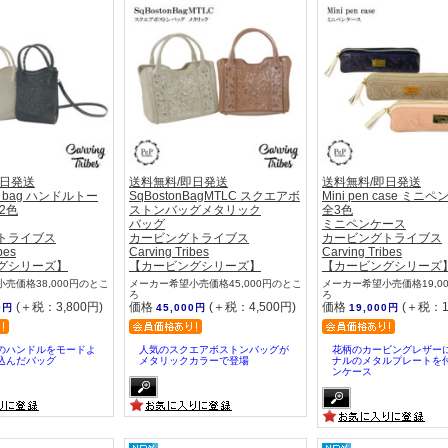
即日発送
送料無料/即日発送
送料無料/即日発送
ote bag ハンドルトー
SqBostonBagMTLC スクエアボ
Mini pen case ミニ
2色
ストンバッグメタリック
全3色
バッグ
ミニペンケース
トライブス
カービングトライブス
カービングトライブス
bes
Carving Tribes
Carving Tribes
グシリーズ】
【カービングシリーズ】
【カービングシリーズ
売価格38,000円のとこ
メーカー希望小売価格45,000円のとこ
メーカー希望小売価格19,0
ろ
ろ
(＋税：3,800円)
価格
(＋税：4,500円)
価格
(＋税：1
0円
45,000円
19,000円
のハンドルをモードよ
人気のスクエアボストンバッグが
花柄のカービングレザー
込んだバッグ
メタリックカラーで登場
ナルのメタルプレートを
ンケース