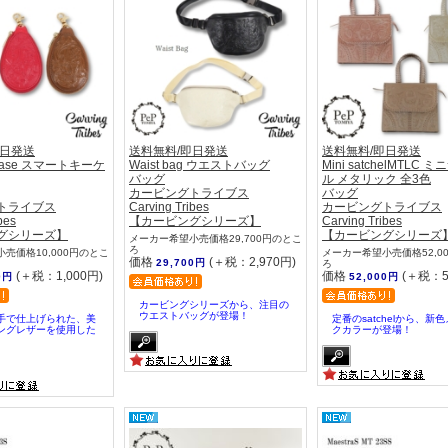
即日発送
送料無料/即日発送
送料無料/即日発送
yCase スマートキーケ
Waist bag ウエストバッグ
Mini satchelMTLC
バッグ
ル メタリック 全3色
カービングトライブス
バッグ
トライブス
Carving Tribes
カービングトライブス
bes
【カービングシリーズ】
Carving Tribes
グシリーズ】
【カービングシリーズ
メーカー希望小売価格29,700円のとこ
ろ
売価格10,000円のとこ
メーカー希望小売価格52,0
価格
(＋税：2,970円)
29,700円
ろ
(＋税：1,000円)
価格
(＋税：5
0円
52,000円
カービングシリーズから、注目の
ウエストバッグが登場！
手で仕上げられた、美
定番のsatchelから、新
ングレザーを使用した
クカラーが登場！