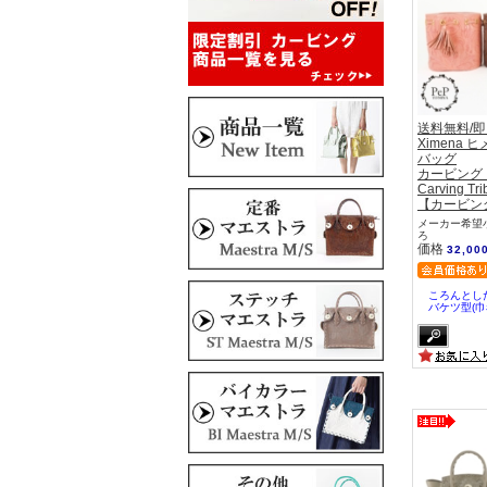
送料無料/
Ximena 
バッグ
カービング
Carving Tri
【カービン
メーカー希望小
ろ
価格
32,00
ころんとし
バケツ型(巾