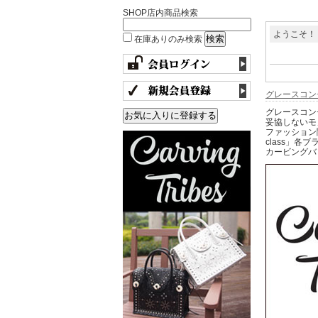
SHOP店内商品検索
ようこそ！
在庫ありのみ検索
グレースコン
グレースコン
妥協しないモ
ファッション関
class」各
カービングバッ