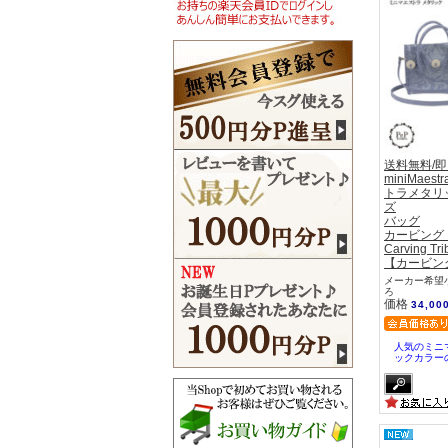
送料無料/
miniMaes
トラメタリッ
ズ
バッグ
カービング
Carving Tri
【カービン
メーカー希望小
ろ
価格
34,00
人気のミニ
ックカラー