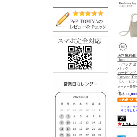
送料無料/
Handle t
トバッグ 全
バッグ
カービング
Carving Tri
【カービン
メーカー希望小
ろ
価格
38,00
マエストラ
りに落とし