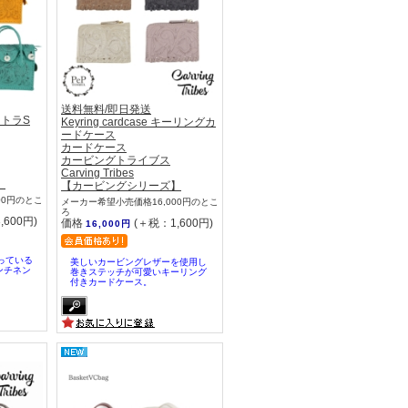
送料無料/即日発送
エストラS
Keyring cardcase キーリングカ
ードケース
カードケース
カービングトライブス
Carving Tribes
】
【カービングシリーズ】
00円のとこ
メーカー希望小売価格16,000円のとこ
ろ
,600円)
価格
(＋税：1,600円)
16,000円
っている
美しいカービングレザーを使用し
ンチネン
巻きステッチが可愛いキーリング
付きカードケース。