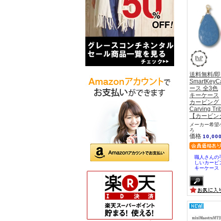
送料無料/
SmartKe
ース 全3色
キーケース
カービング
Carving Tri
【カービン
メーカー希望小
ろ
価格
10,00
職人さんの
しいカービ
キーケース